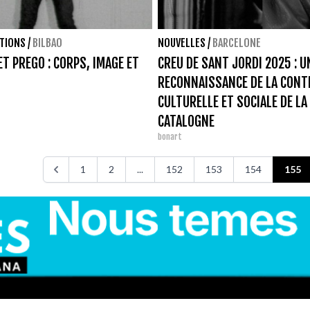
ITIONS
/
BILBAO
NOUVELLES
/
BARCELONE
ET PREGO : CORPS, IMAGE ET
CREU DE SANT JORDI 2025 : U
RECONNAISSANCE DE LA CONT
CULTURELLE ET SOCIALE DE LA
CATALOGNE
bonart
1
2
...
152
153
154
155