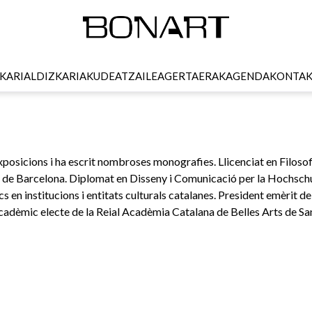
KARI
ALDIZKARIA
KUDEATZAILEA
GERTAERAK
AGENDA
KONTA
xposicions i ha escrit nombroses monografies. Llicenciat en Filosofia
a de Barcelona. Diplomat en Disseny i Comunicació per la Hochsch
s en institucions i entitats culturals catalanes. President emèrit de
 Acadèmic electe de la Reial Acadèmia Catalana de Belles Arts de Sa