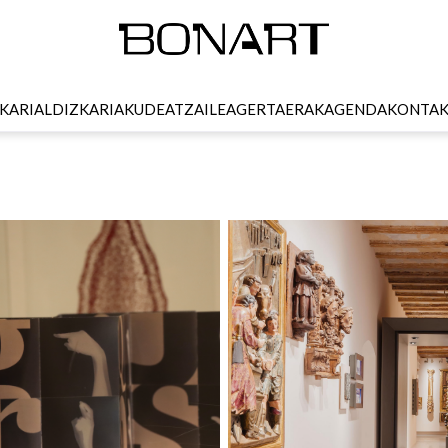
KARI
ALDIZKARIA
KUDEATZAILEA
GERTAERAK
AGENDA
KONTA