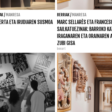
AK
/
MANRESA
BERRIAK
/
MANRESA
ERTA ETA IRUDIAREN SUSMOA
MARC SELLARÈS ETA FRANCESC
SAILKATUEZINAK: BARROKO K
IRAGANAREN ETA ORAINAREN 
ZUBI GISA
bonart