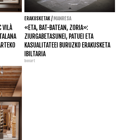
ERAKUSKETAK
/
MANRESA
 VILÀ
«ETA, BAT-BATEAN, ZORIA»:
ATALANA
ZIURGABETASUNEI, PATUEI ETA
ARTEKO
KASUALITATEEI BURUZKO ERAKUSKETA
IBILTARIA
bonart