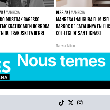
AK
/
MANRESA
BERRIAK
/
MANRESA
KO MUSEOAK BAGESKO
MANRESA INAUGURA EL MUSEU
DEMOKRATIKOAREN BORROKA
BARROC DE CATALUNYA EN L’H
N DU ERAKUSKETA BERRI
COL·LEGI DE SANT IGNASI
Mariona Salinas