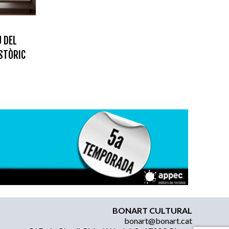
 DEL
ISTÒRIC
BONART CULTURAL
bonart@bonart.cat