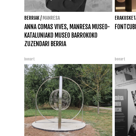
BERRIAK
/
MANRESA
ERAKUSKET
ANNA COMAS VIVES, MANRESA MUSEO-
FONTCUB
KATALUNIAKO MUSEO BARROKOKO
ZUZENDARI BERRIA
bonart
bonart