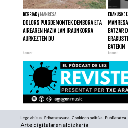
BERRIAK
/
MANRESA
ERAKUSKET
DOLORS PUIGDEMONTEK DENBORA ETA
MANRESA
AIREAREN HAZIA LAN IRAUNKORRA
BATZAR 
AURKEZTEN DU
ERAKUSTE
BATEKIN
bonart
bonart
Lege abisua
Pribatutasuna
Cookieen politika
Publizitatea
Arte digitalaren aldizkaria