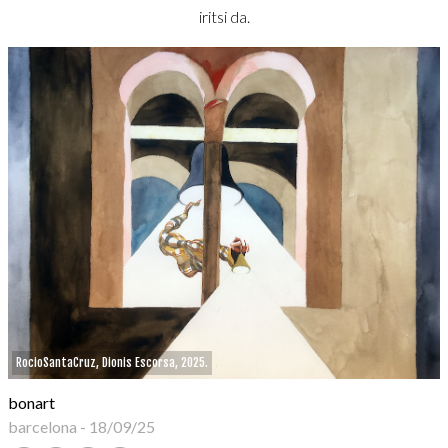
iritsi da.
RocioSantaCruz, Dionis Escorsa, 2025.
bonart
barcelona
-
18/09/25