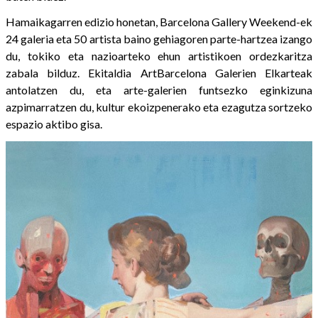
Hamaikagarren edizio honetan, Barcelona Gallery Weekend-ek
24 galeria eta 50 artista baino gehiagoren parte-hartzea izango
du, tokiko eta nazioarteko ehun artistikoen ordezkaritza
zabala bilduz. Ekitaldia ArtBarcelona Galerien Elkarteak
antolatzen du, eta arte-galerien funtsezko eginkizuna
azpimarratzen du, kultur ekoizpenerako eta ezagutza sortzeko
espazio aktibo gisa.