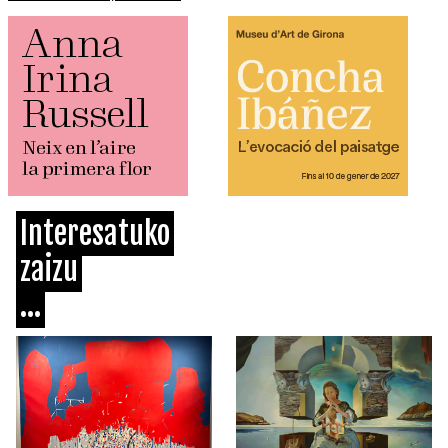
Interesatuko
zaizu
...