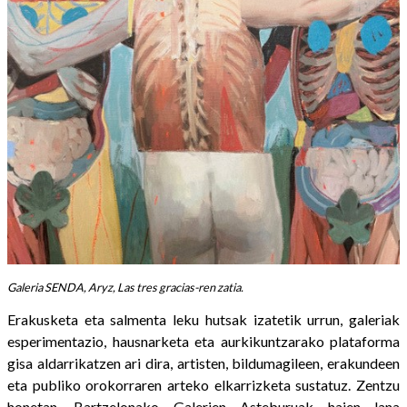
Galeria SENDA, Aryz, Las tres gracias-ren zatia.
Erakusketa eta salmenta leku hutsak izatetik urrun, galeriak
esperimentazio, hausnarketa eta aurkikuntzarako plataforma
gisa aldarrikatzen ari dira, artisten, bildumagileen, erakundeen
eta publiko orokorraren arteko elkarrizketa sustatuz. Zentzu
honetan, Bartzelonako Galerien Asteburuak haien lana