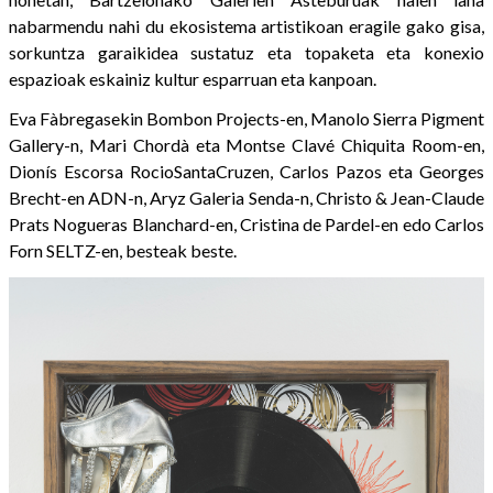
nabarmendu nahi du ekosistema artistikoan eragile gako gisa,
sorkuntza garaikidea sustatuz eta topaketa eta konexio
espazioak eskainiz kultur esparruan eta kanpoan.
Eva Fàbregasekin Bombon Projects-en, Manolo Sierra Pigment
Gallery-n, Mari Chordà eta Montse Clavé Chiquita Room-en,
Dionís Escorsa RocioSantaCruzen, Carlos Pazos eta Georges
Brecht-en ADN-n, Aryz Galeria Senda-n, Christo & Jean-Claude
Prats Nogueras Blanchard-en, Cristina de Pardel-en edo Carlos
Forn SELTZ-en, besteak beste.