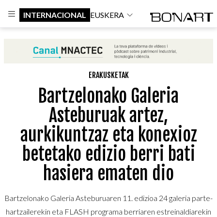
INTERNACIONAL
EUSKERA
ERAKUSKETAK
Bartzelonako Galeria
Asteburuak artez,
aurkikuntzaz eta konexioz
betetako edizio berri bati
hasiera ematen dio
Bartzelonako Galeria Asteburuaren 11. edizioa 24 galeria parte-
hartzailerekin eta FLASH programa berriaren estreinaldiarekin