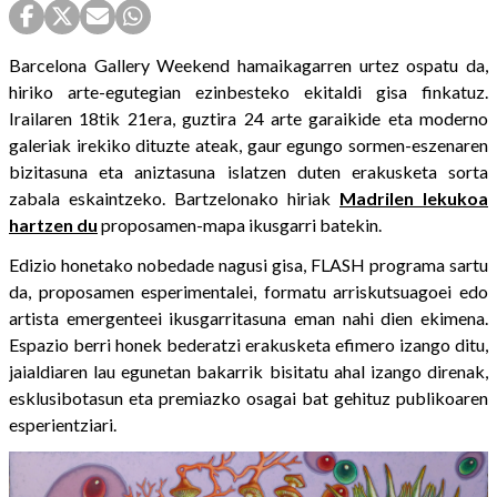
Barcelona Gallery Weekend hamaikagarren urtez ospatu da,
hiriko arte-egutegian ezinbesteko ekitaldi gisa finkatuz.
Irailaren 18tik 21era, guztira 24 arte garaikide eta moderno
galeriak irekiko dituzte ateak, gaur egungo sormen-eszenaren
bizitasuna eta aniztasuna islatzen duten erakusketa sorta
zabala eskaintzeko. Bartzelonako hiriak
Madrilen lekukoa
hartzen du
proposamen-mapa ikusgarri batekin.
Edizio honetako nobedade nagusi gisa, FLASH programa sartu
da, proposamen esperimentalei, formatu arriskutsuagoei edo
artista emergenteei ikusgarritasuna eman nahi dien ekimena.
Espazio berri honek bederatzi erakusketa efimero izango ditu,
jaialdiaren lau egunetan bakarrik bisitatu ahal izango direnak,
esklusibotasun eta premiazko osagai bat gehituz publikoaren
esperientziari.