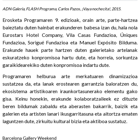
ADN Galeria, FLASH Programa, Carlos Pazos, ¡Vaya nochecita!, 2015.
Erosketa Programaren 9. edizioak, orain arte, parte-hartzea
baieztatu duten hainbat erakunderen babesa izan du, hala nola
Eurostars Hotel Company, Vila Casas Fundazioa, Úniques
Fundazioa, Sorigué Fundazioa eta Manuel Expósito Bilduma.
Erakunde hauek parte hartzen duten galerietako artelanak
eskuratzeko konpromisoa hartu dute, eta horrela, sorkuntza
garaikidearekiko duten konpromisoa indartu dute.
Programaren helburua arte merkatuaren dinamizazioa
sustatzea da, eta lanak erostearen garrantzia baloratzen du,
ekosistema artistikoaren iraunkortasunerako elementu gako
gisa. Keinu honekin, erakunde kolaboratzaileek ez dituzte
beren bildumak zabaldu eta aberasten bakarrik, baizik eta
galerien eta artisten lanari ikusgarritasuna eta aitortza ematen
laguntzen dute, zirkuitu kultural bizia eta aktiboa sustatuz.
Barcelona Gallery Weekend