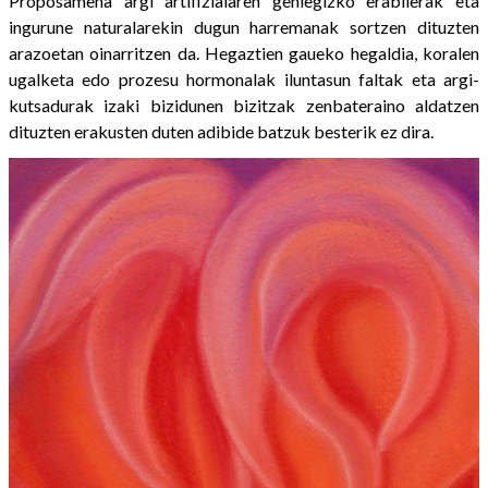
Proposamena argi artifizialaren gehiegizko erabilerak eta
ingurune naturalarekin dugun harremanak sortzen dituzten
arazoetan oinarritzen da. Hegaztien gaueko hegaldia, koralen
ugalketa edo prozesu hormonalak iluntasun faltak eta argi-
kutsadurak izaki bizidunen bizitzak zenbateraino aldatzen
dituzten erakusten duten adibide batzuk besterik ez dira.