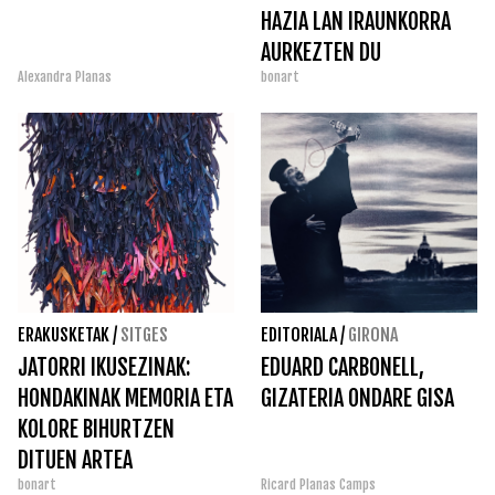
HAZIA LAN IRAUNKORRA
AURKEZTEN DU
Alexandra Planas
bonart
ERAKUSKETAK
/
SITGES
EDITORIALA
/
GIRONA
JATORRI IKUSEZINAK:
EDUARD CARBONELL,
HONDAKINAK MEMORIA ETA
GIZATERIA ONDARE GISA
KOLORE BIHURTZEN
DITUEN ARTEA
bonart
Ricard Planas Camps