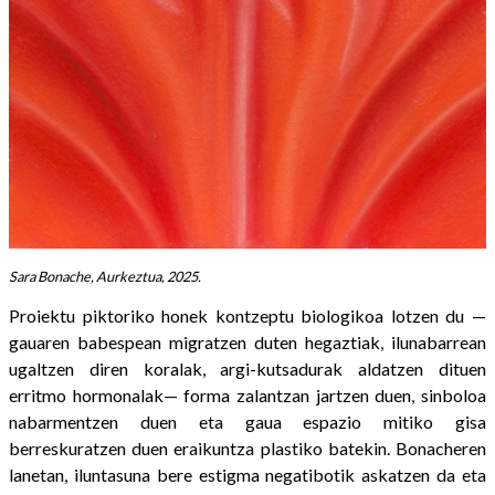
Sara Bonache, Aurkeztua, 2025.
Proiektu piktoriko honek kontzeptu biologikoa lotzen du —
gauaren babespean migratzen duten hegaztiak, ilunabarrean
ugaltzen diren koralak, argi-kutsadurak aldatzen dituen
erritmo hormonalak— forma zalantzan jartzen duen, sinboloa
nabarmentzen duen eta gaua espazio mitiko gisa
berreskuratzen duen eraikuntza plastiko batekin. Bonacheren
lanetan, iluntasuna bere estigma negatibotik askatzen da eta