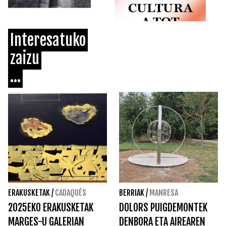
Interesatuko
zaizu
...
ERAKUSKETAK
/
CADAQUÉS
BERRIAK
/
MANRESA
2025EKO ERAKUSKETAK
DOLORS PUIGDEMONTEK
MARGES-U GALERIAN
DENBORA ETA AIREAREN