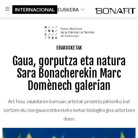
INTERNACIONAL
EUSKERA
ERAKUSKETAK
Gaua, gorputza eta natura
Sara Bonacherekin Marc
Domènech galerian
Art Nou Jaialdiaren barruan, artistak proiektu piktoriko bat
sortzen du, non gaua ezinbesteko behar biologiko gisa aztertzen
duen.