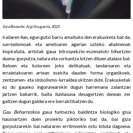
Sara Bonache, Argi Itsugarria, 2025.
Irailaren 4an, egun gutxi barru amaituko den erakusketa bat da,
surrealismoak eta ametsaren agerian uzteko ahalmenak
inspiratuta, artistak gaua introspekzio-eszenatoki bihurtzen
duena: gorputza, natura eta sorkuntza lotzen dituen atalase bat.
Beloen eta koloreen joko delikatuak, landarearen eta
erraietakoaren artean esekita dauden forma organikoek,
zentzumen- eta sinbolismo-lurraldea ukitzen dute. Erakusketak
ez du gaueko ingurunearekin dugun harremana zalantzan
jartzen bakarrik, baita iluntasuna desagertzen denean zer
galtzen dugun galdera ere berraktibatzen du.
Gau Beharrezkoa gaua
funtsezko baldintza biologiko gisa
hausnartzen duen proiektu piktoriko bat da, bai giza
gorputzarekin bai naturaren erritmoekin estu lotuta dagoena.