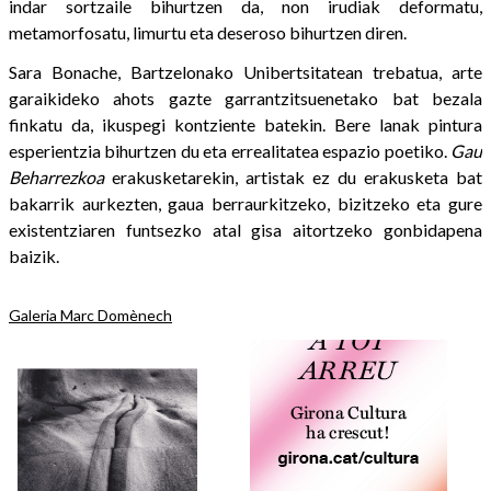
indar sortzaile bihurtzen da, non irudiak deformatu,
metamorfosatu, limurtu eta deseroso bihurtzen diren.
Sara Bonache, Bartzelonako Unibertsitatean trebatua, arte
garaikideko ahots gazte garrantzitsuenetako bat bezala
finkatu da, ikuspegi kontziente batekin. Bere lanak pintura
esperientzia bihurtzen du eta errealitatea espazio poetiko.
Gau
Beharrezkoa
erakusketarekin, artistak ez du erakusketa bat
bakarrik aurkezten, gaua berraurkitzeko, bizitzeko eta gure
existentziaren funtsezko atal gisa aitortzeko gonbidapena
baizik.
Galeria Marc Domènech