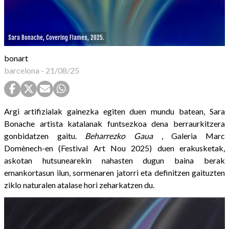
Sara Bonache, Covering Flames, 2025.
bonart
barcelona
-
21/08/25
Argi artifizialak gainezka egiten duen mundu batean, Sara
Bonache artista katalanak funtsezkoa dena berraurkitzera
gonbidatzen gaitu.
Beharrezko Gaua
, Galeria Marc
Domènech-en (Festival Art Nou 2025) duen erakusketak,
askotan hutsunearekin nahasten dugun baina berak
emankortasun ilun, sormenaren jatorri eta definitzen gaituzten
ziklo naturalen atalase hori zeharkatzen du.