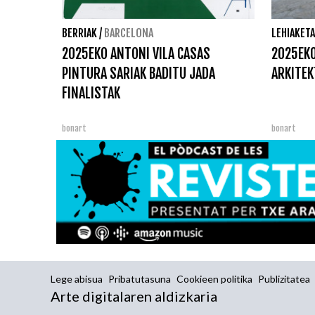
BERRIAK
/
BARCELONA
LEHIAKET
2025EKO ANTONI VILA CASAS
2025EKO
PINTURA SARIAK BADITU JADA
ARKITEK
FINALISTAK
bonart
bonart
Lege abisua
Pribatutasuna
Cookieen politika
Publizitatea
Arte digitalaren aldizkaria