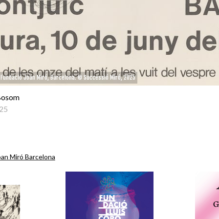
5. Fundació Joan Miró, Barcelona. © Successió Miró, 2025
 Bosom
25
oan Miró Barcelona