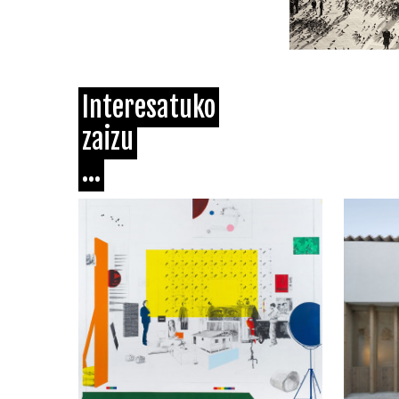
Interesatuko
zaizu
...