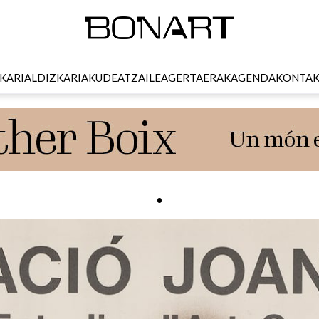
KARI
ALDIZKARIA
KUDEATZAILEA
GERTAERAK
AGENDA
KONTA
.