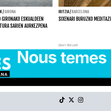
AK
/
GIRONA
IRITZIA
/
BARCELONA
 GIRONAKO ESKUALDEEN
SIXENARI BURUZKO MEDITAZ
TURA SARIEN AURKEZPENA
Albert Mercadé