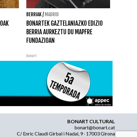
BERRIAK
/
MADRID
IOAK
BONARTEK GAZTELANIAZKO EDIZIO
BERRIA AURKEZTU DU MAPFRE
FUNDAZIOAN
bonart
BONART CULTURAL
bonart@bonart.cat
C/ Enric Claudi Girbal i Nadal, 9 · 17003 Girona