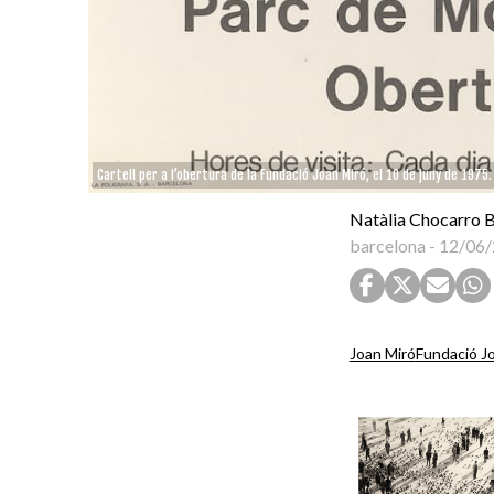
Cartell per a l’obertura de la Fundació Joan Miró, el 10 de juny de 197
Natàlia Chocarro
barcelona
-
12/06/
Joan Miró
Fundació J