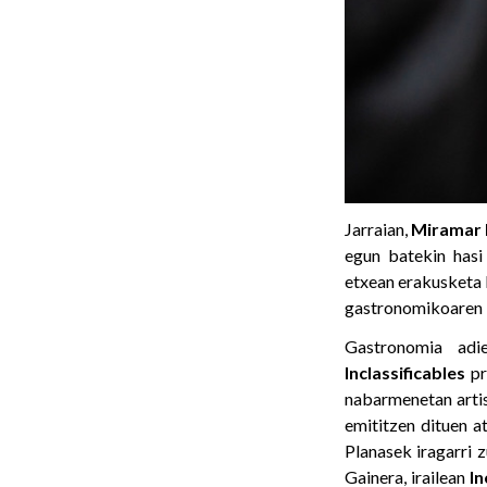
Jarraian,
Miramar 
egun batekin hasi
etxean erakusketa 
gastronomikoaren b
Gastronomia adie
Inclassificables
pr
nabarmenetan artis
emititzen dituen a
Planasek iragarri 
Gainera, irailean
In