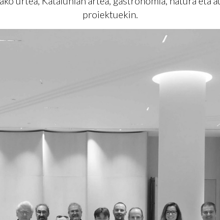
ako urtea, Katalunian artea, gastronomia, natura eta 
proiektuekin.