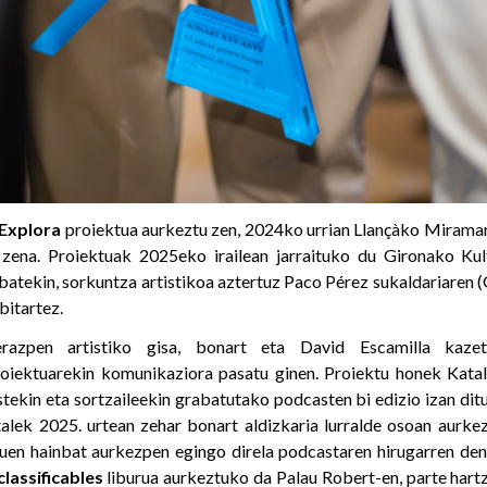
Explora
proiektua aurkeztu zen, 2024ko urrian Llançàko Mirama
 zena. Proiektuak 2025eko irailean jarraituko du Gironako Kul
batekin, sorkuntza artistikoa aztertuz Paco Pérez sukaldariaren 
itartez.
razpen artistiko gisa, bonart eta David Escamilla kaze
oiektuarekin komunikaziora pasatu ginen. Proiektu honek Katal
tekin eta sortzaileekin grabatutako podcasten bi edizio izan dit
talek 2025. urtean zehar bonart aldizkaria lurralde osoan aurke
zuen hainbat aurkezpen egingo direla podcastaren hirugarren den
classificables
liburua aurkeztuko da Palau Robert-en, parte hartz