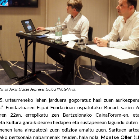
anas durant l'acte de presentació a l'Hotel Arts.
5. urteurreneko lehen jarduera gogoratuz hasi zuen aurkezpe
a” Fundazioaren Espai Fundazioan ospatutako Bonart sarien 6. 
oaren 22an, errepikatu zen Bartzelonako CaixaForum-en, et
ta kultura garaikidearen hedapen eta sustapenean lagundu duten
enen lana aintzatetsi zuen edizioa amaitu zuen. Sarituen arte
rako pertsonaia nabarmenak zeuden, hala nola,
Montse
Oller
(Ll