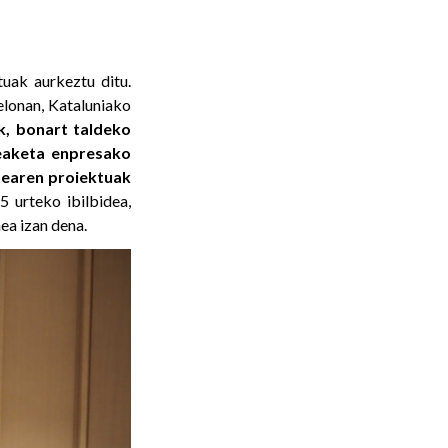
tuak aurkeztu ditu.
celonan, Kataluniako
k, bonart taldeko
deaketa enpresako
tearen proiektuak
 urteko ibilbidea,
ea izan dena.