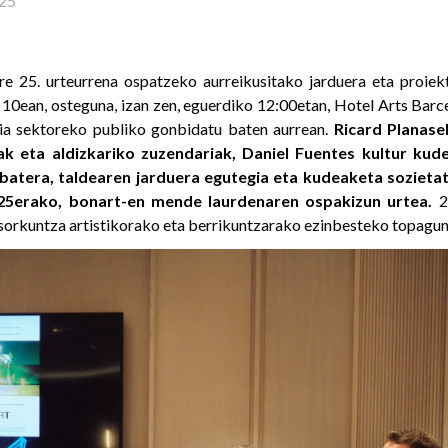
25
e 25. urteurrena ospatzeko aurreikusitako jarduera eta proiek
n 10ean, osteguna, izan zen, eguerdiko 12:00etan, Hotel Arts Bar
ia sektoreko publiko gonbidatu baten aurrean.
Ricard Planase
ak eta aldizkariko zuzendariak, Daniel Fuentes kultur ku
batera, taldearen jarduera egutegia eta kudeaketa sozieta
25erako, bonart-en mende laurdenaren ospakizun urtea.
25
 sorkuntza artistikorako eta berrikuntzarako ezinbesteko topagun