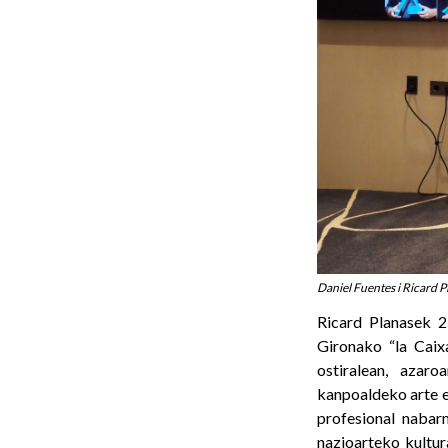
Daniel Fuentes i Ricard Pl
Ricard Planasek 2
Gironako “la Caix
ostiralean, azar
kanpoaldeko arte e
profesional nabarm
nazioarteko kultu