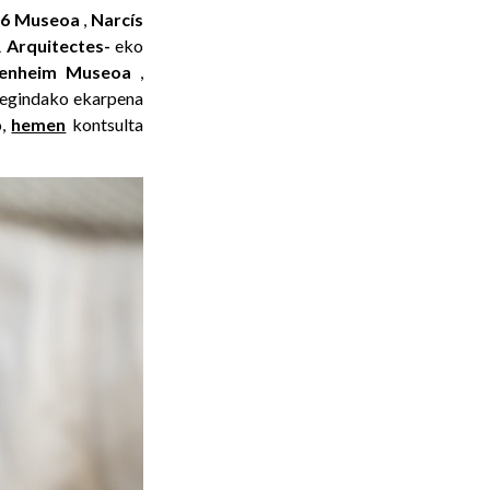
846 Museoa
,
Narcís
 Arquitectes-
eko
genheim Museoa
,
i egindako ekarpena
o,
hemen
kontsulta