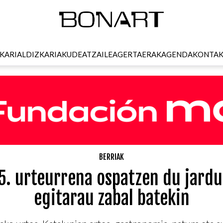
KARI
ALDIZKARIA
KUDEATZAILEA
GERTAERAK
AGENDA
KONTA
BERRIAK
5. urteurrena ospatzen du jardu
egitarau zabal batekin