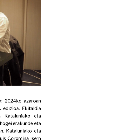
na: 2024ko azaroan
edizioa. Ekitaldia
a Kataluniako eta
 hogei erakunde eta
an, Kataluniako eta
uis Coromina Isern