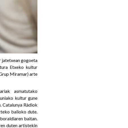
r jatetxean gogoeta
tura Etxeko kultur
(Grup Miramar) arte
tariak asmatutako
uniako kultur gune
u. Catalunya Ràdiok
zteko balioko dute.
boraldiaren baitan.
en duten artistekin