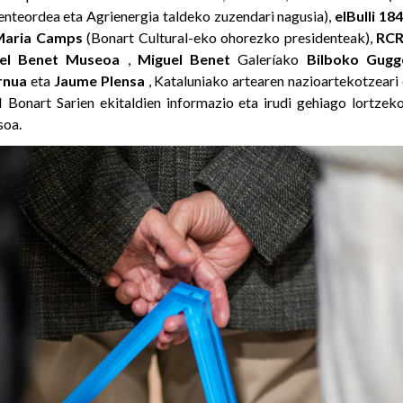
nteordea eta Agrienergia taldeko zuzendari nagusia),
elBulli 1
Maria
Camps
(Bonart Cultural-eko ohorezko presidenteak),
RCR
el Benet Museoa
,
Miguel
Benet
Galeríako
Bilboko Gug
rnua
eta
Jaume
Plensa
, Kataluniako artearen nazioartekotzear
I Bonart Sarien ekitaldien informazio eta irudi gehiago lortzek
soa.