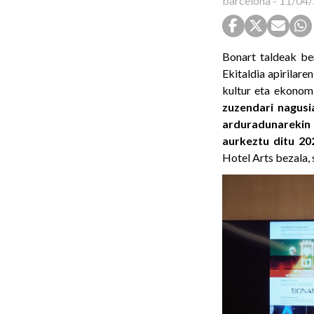
barcelona
-
11/04/
Bonart taldeak ber
Ekitaldia apirilare
kultur eta ekonom
zuzendari nagusi
arduradunarekin 
aurkeztu ditu 20
Hotel Arts bezala,