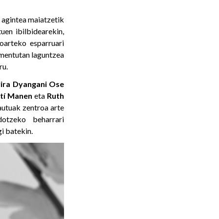
n
agintea maiatzetik
uen ibilbidearekin,
oarteko esparruari
omentutan laguntzea
ru.
vira Dyangani Ose
tí
Manen
eta
Ruth
utuak zentroa arte
dotzeko beharrari
gi batekin.