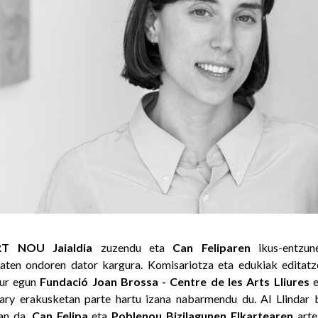
RT NOU Jaialdia
zuzendu eta
Can Feliparen
ikus-entzun
baten ondoren dator kargura. Komisariotza eta edukiak editatz
aur egun
Fundació Joan Brossa - Centre de les Arts Lliures
e
ry erakusketan parte hartu izana nabarmendu du. Al Llindar
zan da,
Can Felipa
eta
Poblenou Bizilagunen Elkartearen
arte