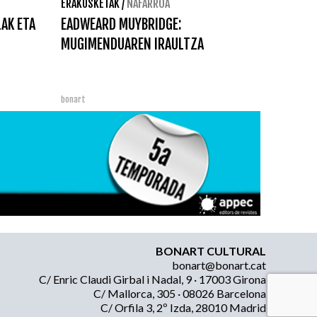
ERAKUSKETAK
/
NAFARROA
LAK ETA
EADWEARD MUYBRIDGE:
MUGIMENDUAREN IRAULTZA
bonart
BONART CULTURAL
bonart@bonart.cat
C/ Enric Claudi Girbal i Nadal, 9 · 17003 Girona
C/ Mallorca, 305 · 08026 Barcelona
C/ Orfila 3, 2º Izda, 28010 Madrid