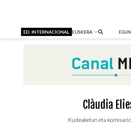
ED. INTERNACIONAL
EUSKERA
EGUN
Clàudia Elie
Kudeaketan eta komisariot