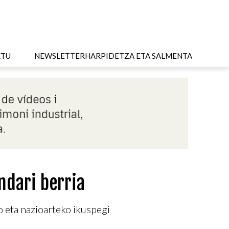
KTU
NEWSLETTER
HARPIDETZA ETA SALMENTA
endari berria
o eta nazioarteko ikuspegi