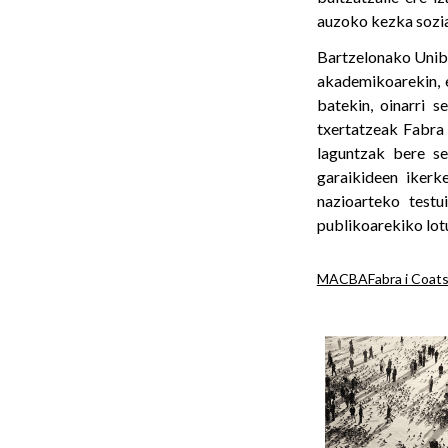
auzoko kezka sozia
Bartzelonako Unibe
akademikoarekin, 
batekin, oinarri 
txertatzeak Fabra
laguntzak bere se
garaikideen ikerk
nazioarteko testu
publikoarekiko lot
MACBA
Fabra i Coat