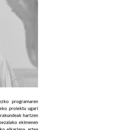
ezko programaren
eko proiektu ugari
rakundeak hartzen
 bezalako ekimenen
ko elkarlana, artea