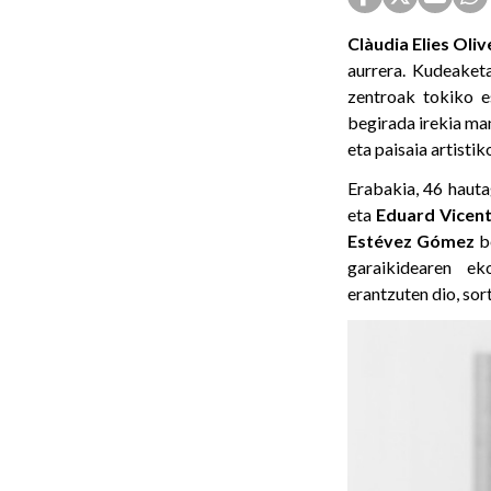
Clàudia Elies Oli
aurrera. Kudeaketa
zentroak tokiko e
begirada irekia ma
eta paisaia artisti
Erabakia, 46 hauta
eta
Eduard
Vicen
Estévez
Gómez
be
garaikidearen ek
erantzuten dio, sor