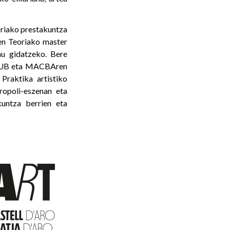
oriako prestakuntza
en Teoriako master
au gidatzeko. Bere
 ICUB eta MACBAren
Praktika artistiko
ropoli-eszenan eta
kuntza berrien eta