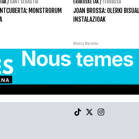
TAK
/
SANT SEBASTIÀ
ERAKUSKETAK
/
TERRASSA
ONTCUBERTA: MONSTRORUM
JOAN BROSSA: OLERKI BISUA
A
INSTALAZIOAK
Mònica Marañón