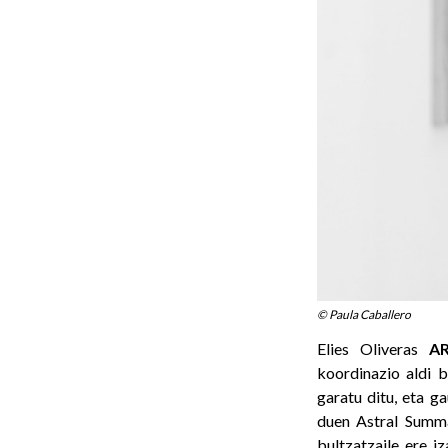
© Paula Caballero
Elies Oliveras
A
koordinazio aldi 
garatu ditu, eta g
duen Astral Summa
bultzatzaile ere i