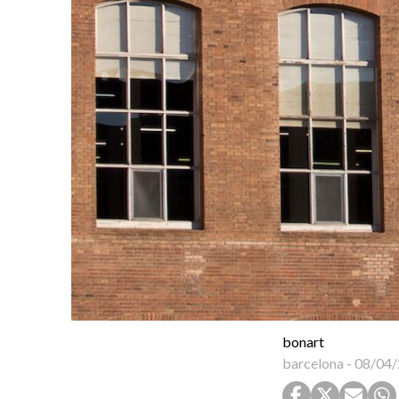
bonart
barcelona
-
08/04/