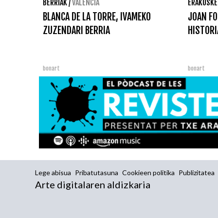
BERRIAK
/
VALÈNCIA
ERAKUSKE
BLANCA DE LA TORRE, IVAMEKO
JOAN F
ZUZENDARI BERRIA
HISTORI
bonart
bonart
Lege abisua
Pribatutasuna
Cookieen politika
Publizitatea
Arte digitalaren aldizkaria