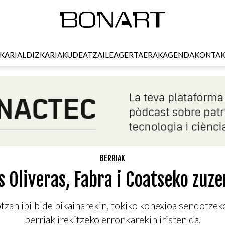
KARI
ALDIZKARIA
KUDEATZAILEA
GERTAERAK
AGENDA
KONTA
BERRIAK
s Oliveras, Fabra i Coatseko zuz
zan ibilbide bikainarekin, tokiko konexioa sendotzek
berriak irekitzeko erronkarekin iristen da.