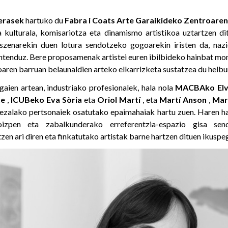
verasek
hartuko du
Fabra i Coats Arte Garaikideko Zentroare
 kulturala, komisariotza eta dinamismo artistikoa uztartzen dit
szenarekin duen lotura sendotzeko gogoarekin iristen da, nazi
ntenduz. Bere proposamenak artistei euren ibilbideko hainbat m
koaren barruan belaunaldien arteko elkarrizketa sustatzea du helbu
gaien artean, industriako profesionalek, hala nola
MACBAko
El
te
,
ICUBeko
Eva Sòria
eta
Oriol Martí
, eta
Martí
Anson
,
Mar
zalako pertsonaiek osatutako epaimahaiak hartu zuen. Haren ha
oizpen eta zabalkunderako erreferentzia-espazio gisa sen
tzen ari diren eta finkatutako artistak barne hartzen dituen ikuspe