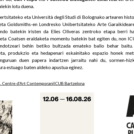
lekin lotu duena.
rtsitateko eta Università degli Studi di Bolognako artearen hist
eta Goldsmiths-en Londresko Unibertsitateko Arte Garaikidear
sendo batekin iristen da Elies Oliveras zentroko etapa berri h
 eta Coatsen eraldaketa momentu batekin bat egiten du, non
ndotzeari behin betiko bultzada emateko balio behar baitu. 
eta, produkzio eta hedapenari eskainitako espazio honek met
inguruan duen papera indartzen jarraitu nahi du, sormen-hiz
ura estuago baten aldeko apustua eginez.
s. Centre d'Art Contemporani
ICUB Bartzelona