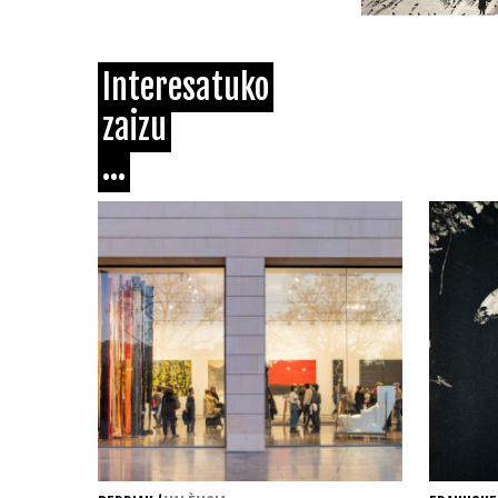
Interesatuko
zaizu
...