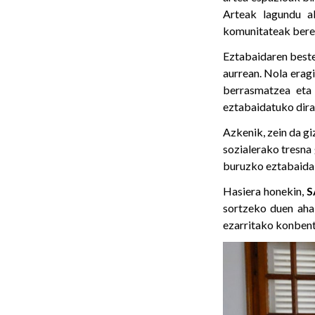
Arteak lagundu al
komunitateak bere
Eztabaidaren beste
aurrean. Nola eragi
berrasmatzea eta 
eztabaidatuko dira
Azkenik, zein da g
sozialerako tresna 
buruzko eztabaida 
Hasiera honekin,
S
sortzeko duen ahal
ezarritako konbent