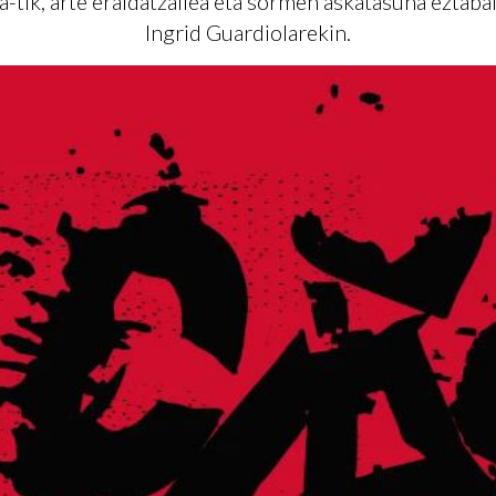
a-tik, arte eraldatzailea eta sormen askatasuna eztabai
Ingrid Guardiolarekin.