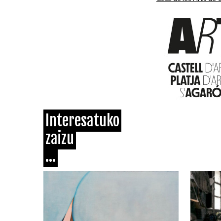
Interesatuko
zaizu
...