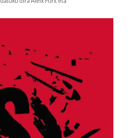
datuko dira Aleix Font eta