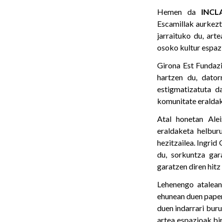
Hemen da
INCL
Escamillak aurkezt
jarraituko du, art
osoko kultur espazi
Girona Est Fundazi
hartzen du, dator
estigmatizatuta d
komunitate eraldake
Atal honetan Ale
eraldaketa helburu
hezitzailea. Ingri
du, sorkuntza gar
garatzen diren hitz
Lehenengo atalean 
ehunean duen pape
duen indarrari buru
artea espazioak bi