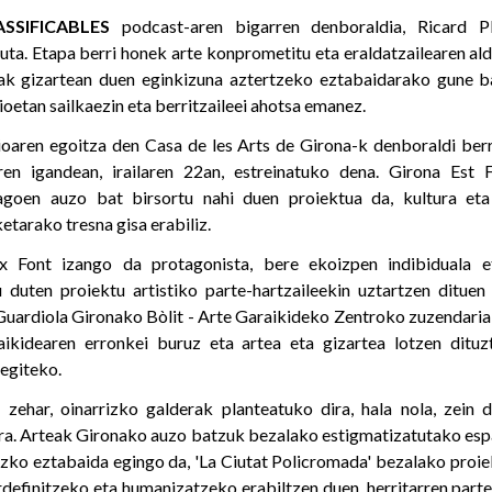
ASSIFICABLES
podcast-aren bigarren denboraldia, Ricard 
uta. Etapa berri honek arte konprometitu eta eraldatzailearen al
eak gizartean duen eginkizuna aztertzeko eztabaidarako gune ba
oetan sailkaezin eta berritzaileei ahotsa emanez.
oaren egoitza den Casa de les Arts de Girona-k denboraldi berr
ren igandean, irailaren 22an, estreinatuko dena. Girona Est 
agoen auzo bat birsortu nahi duen proiektua da, kultura eta
tarako tresna gisa erabiliz.
ix Font izango da protagonista, bere ekoizpen indibiduala e
 duten proiektu artistiko parte-hartzaileekin uztartzen dituen 
d Guardiola Gironako Bòlit - Arte Garaikideko Zentroko zuzendaria
aikidearen erronkei buruz eta artea eta gizartea lotzen ditu
 egiteko.
zehar, oinarrizko galderak planteatuko dira, hala nola, zein 
ra. Arteak Gironako auzo batzuk bezalako estigmatizatutako esp
zko eztabaida egingo da, 'La Ciutat Policromada' bezalako proiek
rdefinitzeko eta humanizatzeko erabiltzen duen, herritarren parte