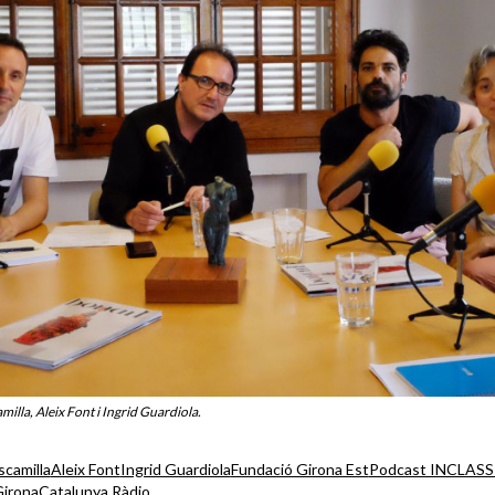
milla, Aleix Font i Ingrid Guardiola.
scamilla
Aleix Font
Ingrid Guardiola
Fundació Girona Est
Podcast INCLASS
Girona
Catalunya Ràdio