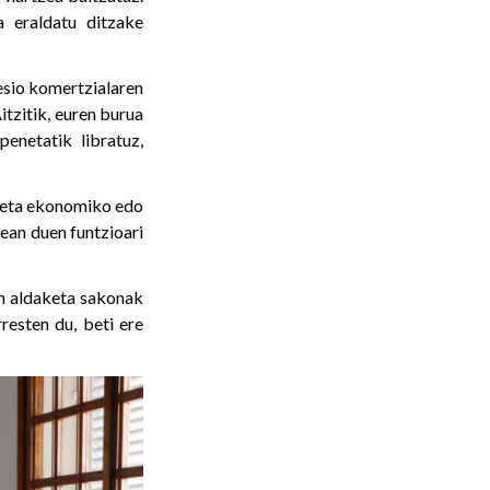
a eraldatu ditzake
esio komertzialaren
itzitik, euren burua
enetatik libratuz,
aketa ekonomiko edo
dean duen funtzioari
an aldaketa sakonak
resten du, beti ere