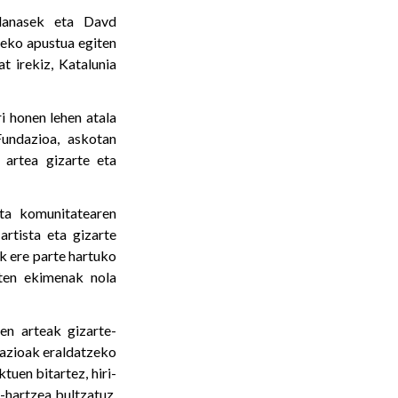
Planasek eta Davd
deko apustua egiten
t irekiz, Katalunia
i honen lehen atala
Fundazioa, askotan
 artea gizarte eta
ta komunitatearen
artista eta gizarte
k ere parte hartuko
zten ekimenak nola
den arteak gizarte-
azioak eraldatzeko
tuen bitartez, hiri-
-hartzea bultzatuz.