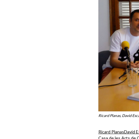
Ricard Planas, David Esca
Ricard Planas
David E
Casa de les Arts de 