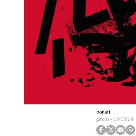
bonart
girona
-
19/09/24