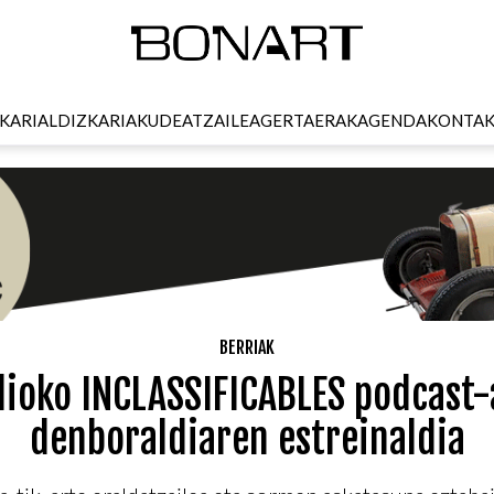
KARI
ALDIZKARIA
KUDEATZAILEA
GERTAERAK
AGENDA
KONTA
BERRIAK
dioko INCLASSIFICABLES podcast-
denboraldiaren estreinaldia