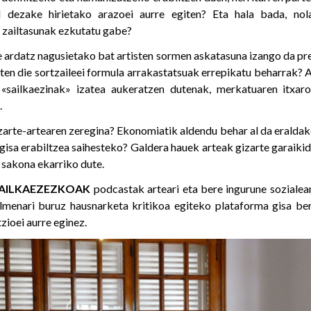
 dezake hirietako arazoei aurre egiten? Eta hala bada, nol
 zailtasunak ezkutatu gabe?
 ardatz nagusietako bat artisten sormen askatasuna izango da pr
ten die sortzaileei formula arrakastatsuak errepikatu beharrak? A
«sailkaezinak» izatea aukeratzen dutenak, merkatuaren itxarop
.
izarte-artearen zeregina? Ekonomiatik aldendu behar al da erald
gisa erabiltzea saihesteko? Galdera hauek arteak gizarte garaiki
sakona ekarriko dute.
AILKAEZEZKOAK
podcastak arteari eta bere ingurune soziale
menari buruz hausnarketa kritikoa egiteko plataforma gisa ber
zioei aurre eginez.