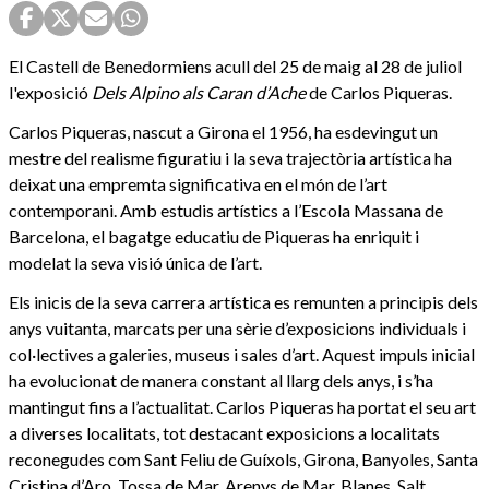
El Castell de Benedormiens acull del 25 de maig al 28 de juliol
l'exposició
Dels Alpino als Caran d’Ache
de Carlos Piqueras.
Carlos Piqueras, nascut a Girona el 1956, ha esdevingut un
mestre del realisme figuratiu i la seva trajectòria artística ha
deixat una empremta significativa en el món de l’art
contemporani. Amb estudis artístics a l’Escola Massana de
Barcelona, el bagatge educatiu de Piqueras ha enriquit i
modelat la seva visió única de l’art.
Els inicis de la seva carrera artística es remunten a principis dels
anys vuitanta, marcats per una sèrie d’exposicions individuals i
col·lectives a galeries, museus i sales d’art. Aquest impuls inicial
ha evolucionat de manera constant al llarg dels anys, i s’ha
mantingut fins a l’actualitat. Carlos Piqueras ha portat el seu art
a diverses localitats, tot destacant exposicions a localitats
reconegudes com Sant Feliu de Guíxols, Girona, Banyoles, Santa
Cristina d’Aro, Tossa de Mar, Arenys de Mar, Blanes, Salt,