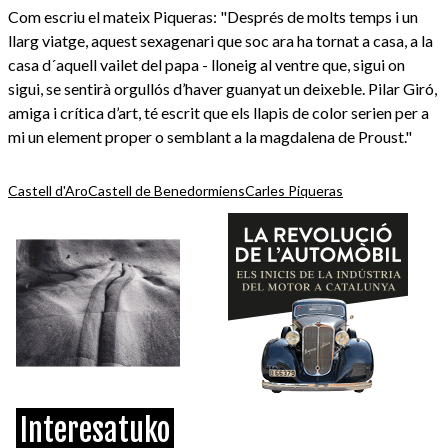
Com escriu el mateix Piqueras: "Després de molts temps i un
llarg viatge, aquest sexagenari que soc ara ha tornat a casa, a la
casa d´aquell vailet del papa - lloneig al ventre que, sigui on
sigui, se sentirà orgullós d’haver guanyat un deixeble. Pilar Giró,
amiga i crítica d’art, té escrit que els llapis de color serien per a
mi un element proper o semblant a la magdalena de Proust."
Castell d'Aro
Castell de Benedormiens
Carles Piqueras
Interesatuko