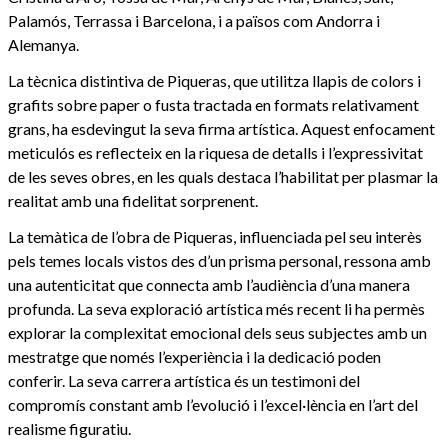
Palamós, Terrassa i Barcelona, i a països com Andorra i
Alemanya.
La tècnica distintiva de Piqueras, que utilitza llapis de colors i
grafits sobre paper o fusta tractada en formats relativament
grans, ha esdevingut la seva firma artística. Aquest enfocament
meticulós es reflecteix en la riquesa de detalls i l’expressivitat
de les seves obres, en les quals destaca l’habilitat per plasmar la
realitat amb una fidelitat sorprenent.
La temàtica de l’obra de Piqueras, influenciada pel seu interès
pels temes locals vistos des d’un prisma personal, ressona amb
una autenticitat que connecta amb l’audiència d’una manera
profunda. La seva exploració artística més recent li ha permès
explorar la complexitat emocional dels seus subjectes amb un
mestratge que només l’experiència i la dedicació poden
conferir. La seva carrera artística és un testimoni del
compromís constant amb l’evolució i l’excel·lència en l’art del
realisme figuratiu.