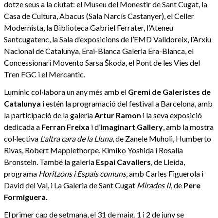
dotze seus a la ciutat: el Museu del Monestir de Sant Cugat, la
Casa de Cultura, Abacus (Sala Narcís Castanyer), el Celler
Modernista, la Biblioteca Gabriel Ferrater, l’Ateneu
Santcugatenc, la Sala d’exposicions de l’EMD Valldoreix, l’Arxiu
Nacional de Catalunya, Erai-Blanca Galeria Era-Blanca, el
Concessionari Movento Sarsa Škoda, el Pont de les Vies del
Tren FGC i el Mercantic.
Lumínic col·labora un any més amb el
Gremi de Galeristes de
Catalunya
i estén la programació del festival a Barcelona, amb
la participació de la galeria
Artur Ramon
i la seva exposició
dedicada a
Ferran Freixa
i d’
Imaginart Gallery
, amb la mostra
col·lectiva
L'altra cara de la Lluna
, de Zanele Muholi, Humberto
Rivas, Robert Mapplethorpe, Kimiko Yoshida i Rosalía
Bronstein. També la galeria
Espai Cavallers
, de Lleida,
programa
Horitzons i Espais comuns
, amb Carles Figuerola i
David del Val, i La Galeria de Sant Cugat
Mirades II
, de
Pere
Formiguera
.
El primer cap de setmana, el 31 de maig, 1 i 2 de juny se