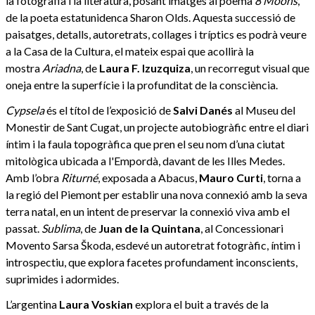
la fotografia i la literatura, posant imatges al poema
8 Moons
,
de la poeta estatunidenca Sharon Olds. Aquesta successió de
paisatges, detalls, autoretrats, collages i tríptics es podrà veure
a la Casa de la Cultura, el mateix espai que acollirà la
mostra
Ariadna
, de
Laura F. Izuzquiza
, un recorregut visual que
oneja entre la superfície i la profunditat de la consciència.
Cypsela
és el títol de l’exposició de
Salvi Danés
al Museu del
Monestir de Sant Cugat, un projecte autobiogràfic entre el diari
íntim i la faula topogràfica que pren el seu nom d’una ciutat
mitològica ubicada a l'Empordà, davant de les Illes Medes.
Amb l’obra
Riturné
, exposada a Abacus,
Mauro Curti
, torna a
la regió del Piemont per establir una nova connexió amb la seva
terra natal, en un intent de preservar la connexió viva amb el
passat.
Sublima
, de
Juan de la Quintana
, al Concessionari
Movento Sarsa Škoda, esdevé un autoretrat fotogràfic, íntim i
introspectiu, que explora facetes profundament inconscients,
suprimides i adormides.
L’argentina
Laura Voskian
explora el buit a través de la