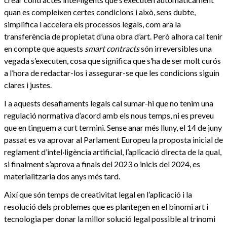
quan es compleixen certes condicions i això, sens dubte,
simplifica i accelera els processos legals, com ara la
transferència de propietat d’una obra d’art. Però alhora cal tenir
en compte que aquests
smart contracts
són irreversibles una
vegada s’executen, cosa que significa que s’ha de ser molt curós
a l’hora de redactar-los i assegurar-se que les condicions siguin
clares i justes.
I a aquests desafiaments legals cal sumar-hi que no tenim una
regulació normativa d’acord amb els nous temps, ni es preveu
que en tinguem a curt termini. Sense anar més lluny, el 14 de juny
passat es va aprovar al Parlament Europeu la proposta inicial de
reglament d’intel·ligència artificial, l’aplicació directa de la qual,
si finalment s’aprova a finals del 2023 o inicis del 2024, es
materialitzaria dos anys més tard.
Així que són temps de creativitat legal en l’aplicació i la
resolució dels problemes que es plantegen en el binomi art i
tecnologia per donar la millor solució legal possible al trinomi