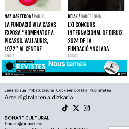
NAZIOARTEKOA
/
PARIS
DEIAK
/
BARCELONA
LA FUNDACIÓ VILA CASAS
LXI CONCURS
EXPOSA “HOMENATGE A
INTERNACIONAL DE DIBUIX
PICASSO. VALLAURIS,
2024 DE LA
1972” AL CENTRE
FUNDACIÓ YNGLADA-
bonart
bonart
D'ÉTUDES CATALANES DE
GUILLOT
PARÍS
Lege abisua
Pribatutasuna
Cookieen politika
Publizitatea
Arte digitalaren aldizkaria
BONART CULTURAL
bonart@bonart.cat