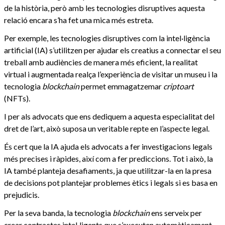
de la història, però amb les tecnologies disruptives aquesta
relació encara s’ha fet una mica més estreta.
Per exemple, les tecnologies disruptives com la intel·ligència
artificial (IA) s’utilitzen per ajudar els creatius a connectar el seu
treball amb audiències de manera més eficient, la realitat
virtual i augmentada realça l’experiència de visitar un museu i la
tecnologia
blockchain
permet emmagatzemar
criptoart
(NFTs).
I per als advocats que ens dediquem a aquesta especialitat del
dret de l’art, això suposa un veritable repte en l’aspecte legal.
És cert que la IA ajuda els advocats a fer investigacions legals
més precises i ràpides, així com a fer prediccions. Tot i això, la
IA també planteja desafiaments, ja que utilitzar-la en la presa
de decisions pot plantejar problemes ètics i legals si es basa en
prejudicis.
Per la seva banda, la tecnologia
blockchain
ens serveix per
crear contractes intel·ligents que s’executen automàticament