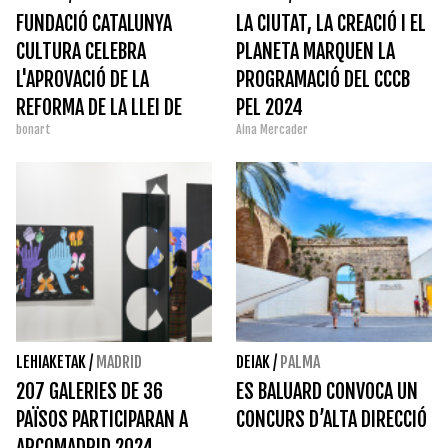
FUNDACIÓ CATALUNYA
LA CIUTAT, LA CREACIÓ I EL
CULTURA CELEBRA
PLANETA MARQUEN LA
L'APROVACIÓ DE LA
PROGRAMACIÓ DEL CCCB
REFORMA DE LA LLEI DE
PEL 2024
bonart
Aina Mercader
MECENATGE
LEHIAKETAK
/
MADRID
DEIAK
/
PALMA
207 GALERIES DE 36
ES BALUARD CONVOCA UN
PAÏSOS PARTICIPARAN A
CONCURS D’ALTA DIRECCIÓ
ARCOMADRID 2024