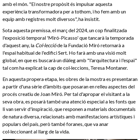
amb el món. "El nostre propòsit és impulsar aquesta
experiència transformadora per a tothom, i ho fem amb un
equip amb registres molt diversos", ha insistit.
Sota aquesta premissa, el març del 2024, un cop finalitzada
l'exposició temporal 'Miró-Picasso' que tancarà la temporada
d'aquest any, la
Col·lecció
de la Fundació Miró retornarà a
l'espai habitual de l'edifici Sert. Ho farà amb una visió molt
global, en que es buscarà un diàleg amb "l'arquitectura i l'espai"
tal com ha explicat la cap de col·leccions, Teresa Montaner.
En aquesta propera etapa, les obres de la mostra es presentaran
a partir d'una sèrie d'àmbits que posaran en relleu aspectes del
procés creatiu de Joan Miró. Per tal d'apropar el visitant a la
seva obra, es posarà també una atenció especial a les fonts que
li van servir d'inspiració, que responen a materials documentals
de natura diversa, relacionats amb manifestacions artístiques i
populars del país, però també foranes, que va anar
col·leccionant al llarg de la vida.