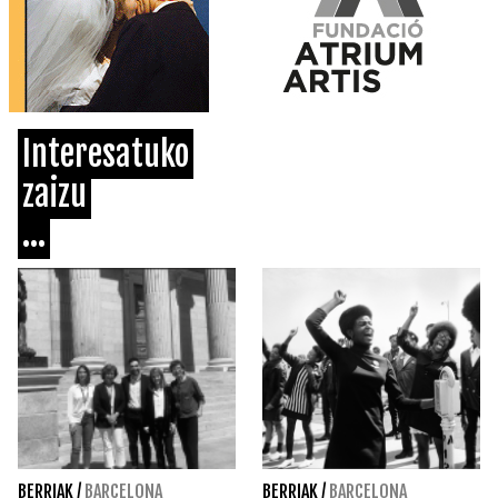
Interesatuko
zaizu
...
BERRIAK
/
BARCELONA
BERRIAK
/
BARCELONA