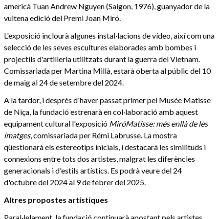
americà Tuan Andrew Nguyen (Saigon, 1976), guanyador de la
vuitena edició del Premi Joan Miró.
L'exposició inclourà algunes instal·lacions de vídeo, així com una
selecció de les seves escultures elaborades amb bombes i
projectils d'artilleria utilitzats durant la guerra del Vietnam.
Comissariada per Martina Millà, estarà oberta al públic del 10
de maig al 24 de setembre del 2024.
A la tardor, i després d'haver passat primer pel Musée Matisse
de Niça, la fundació estrenarà en col·laboració amb aquest
equipament cultural l'exposició
MiróMatisse: més enllà de les
imatges
, comissariada per Rémi Labrusse. La mostra
qüestionarà els estereotips inicials, i destacarà les similituds i
connexions entre tots dos artistes, malgrat les diferències
generacionals i d'estils artístics. Es podrà veure del 24
d'octubre del 2024 al 9 de febrer del 2025.
Altres propostes artístiques
Paral·lelament, la fundació continuarà apostant pels artistes