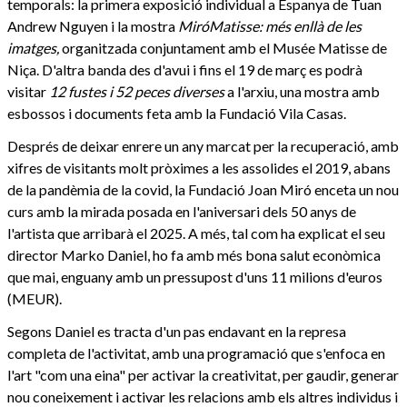
temporals: la primera exposició individual a Espanya de Tuan
Andrew Nguyen i la mostra
MiróMatisse: més enllà de les
imatges,
organitzada conjuntament amb el Musée Matisse de
Niça. D'altra banda des d'avui i fins el 19 de març es podrà
visitar
12 fustes i 52 peces diverses
a l'arxiu, una mostra amb
esbossos i documents feta amb la Fundació Vila Casas.
Després de deixar enrere un any marcat per la recuperació, amb
xifres de visitants molt pròximes a les assolides el 2019, abans
de la pandèmia de la covid, la Fundació Joan Miró enceta un nou
curs amb la mirada posada en l'aniversari dels 50 anys de
l'artista que arribarà el 2025. A més, tal com ha explicat el seu
director Marko Daniel, ho fa amb més bona salut econòmica
que mai, enguany amb un pressupost d'uns 11 milions d'euros
(MEUR).
Segons Daniel es tracta d'un pas endavant en la represa
completa de l'activitat, amb una programació que s'enfoca en
l'art "com una eina" per activar la creativitat, per gaudir, generar
nou coneixement i activar les relacions amb els altres individus i