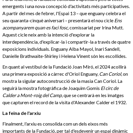
emergents i una nova concepció d'activitats més participatives.
A partir del mes de febrer, l'Espai 13 – que enguany celebra el
seu quaranta-cinquè aniversari – presentarà el nou cicle
Ens
acompanyarem quan es faci fosc,
comissariat per Irina Mutt.
Aquest cicle neix amb la intenció d'explorar la
interdependència, d'explicar-la i compartir-la a través de quatre
exposicions individuals. Enguany Alba Mayol, Inari Sandell,
Danielle Brathwaite-Shirley i Helena Vinent són les escollides.
En quant al vestíbul de la Fundació Joan Miró, el 2024 acollirà
una primera exposició a càrrec d'Oriol Enguany,
Can Coriol
, on
mostra la sigular autoconstrucció de la masia Can Coriol. La
seguirà la mostra fotogràfica de Joaquim Gomis
El circ de
Calder a Mont-roig del Camp
, que se centrarà en les imatges
que capturen el record de la visita d'Alexander Calder el 1932.
La feina de l'arxiu
Finalment, l'arxiu es consolida com un dels eixos més
importants de la Fundació, per tal d'esdevenir un espai dinàmic