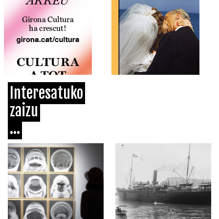
Interesatuko
zaizu
...