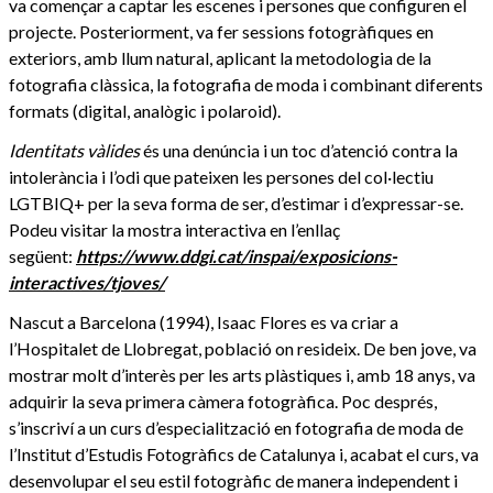
va començar a captar les escenes i persones que configuren el
projecte. Posteriorment, va fer sessions fotogràfiques en
exteriors, amb llum natural, aplicant la metodologia de la
fotografia clàssica, la fotografia de moda i combinant diferents
formats (digital, analògic i polaroid).
Identitats vàlides
és una denúncia i un toc d’atenció contra la
intolerància i l’odi que pateixen les persones del col·lectiu
LGTBIQ+ per la seva forma de ser, d’estimar i d’expressar-se.
Podeu visitar la mostra interactiva en l’enllaç
següent:
https://www.ddgi.cat/inspai/exposicions-
interactives/tjoves/
Nascut a Barcelona (1994), Isaac Flores es va criar a
l’Hospitalet de Llobregat, població on resideix. De ben jove, va
mostrar molt d’interès per les arts plàstiques i, amb 18 anys, va
adquirir la seva primera càmera fotogràfica. Poc després,
s’inscriví a un curs d’especialització en fotografia de moda de
l’Institut d’Estudis Fotogràfics de Catalunya i, acabat el curs, va
desenvolupar el seu estil fotogràfic de manera independent i