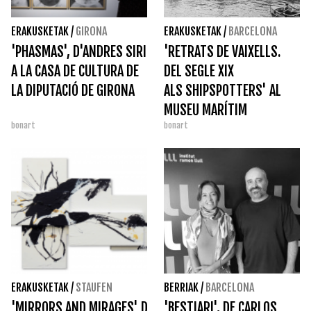
ERAKUSKETAK
/
GIRONA
ERAKUSKETAK
/
BARCELONA
'PHASMAS', D'ANDRES SIRI
'RETRATS DE VAIXELLS.
A LA CASA DE CULTURA DE
DEL SEGLE XIX
LA DIPUTACIÓ DE GIRONA
ALS SHIPSPOTTERS' AL
MUSEU MARÍTIM
bonart
bonart
ERAKUSKETAK
/
STAUFEN
BERRIAK
/
BARCELONA
'MIRRORS AND MIRAGES' DE
'BESTIARI', DE CARLOS