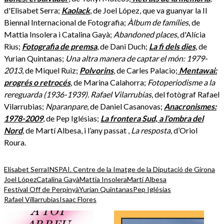
d'Elisabet Serra;
Kaolack
, de Joel López, que va guanyar la II
Biennal Internacional de Fotografia;
Àlbum de famílies
, de
Mattia Insolera i Catalina Gayà;
Abandoned places
, d'Alícia
Rius;
Fotografia de premsa
, de Dani Duch;
La fi dels dies
, de
Yurian Quintanas;
Una altra manera de captar el món: 1979-
2013
, de Miquel Ruiz;
Polvorins
, de Carles Palacio;
Mentawai:
progrés o retrocés
, de Marina Calahorra;
Fotoperiodisme a la
rereguarda (1936-1939). Rafael Vilarrubias
, del fotògraf Rafael
Vilarrubias;
Nparanpare
, de Daniel Casanovas;
Anacronismes:
1978-2009
, de Pep Iglésias;
La frontera Sud, a l’ombra del
Nord
, de Martí Albesa, i l’any passat ,
La resposta
, d’Oriol
Roura.
Elisabet Serra
INSPAI. Centre de la Imatge de la Diputació de Girona
Joel López
Catalina Gayà
Mattia Insolera
Martí Albesa
Festival Off de Perpinyà
Yurian Quintanas
Pep Iglésias
Rafael Villarrubias
Isaac Flores