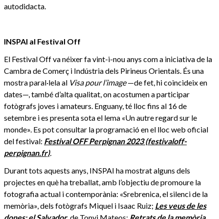
autodidacta.
INSPAI al Festival Off
El Festival Off va néixer fa vint-i-nou anys com a iniciativa de la
Cambra de Comerç i Indústria dels Pirineus Orientals. És una
mostra paral·lela al
Visa pour l’image
—de fet, hi coincideix en
dates—, també d’alta qualitat, on acostumen a participar
fotògrafs joves i amateurs. Enguany, té lloc fins al 16 de
setembre i es presenta sota el lema «Un autre regard sur le
monde». Es pot consultar la programació en el lloc web oficial
del festival:
Festival OFF Perpignan 2023 (festivaloff-
perpignan.fr)
.
Durant tots aquests anys, INSPAI ha mostrat alguns dels
projectes en què ha treballat, amb l’objectiu de promoure la
fotografia actual i contemporània: «Srebrenica, el silenci de la
memòria», dels fotògrafs Miquel i Isaac Ruiz;
Les veus de les
dones: el Salvador
, de Tonyi Mateos;
Retrats de la memòria
,