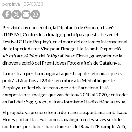
perpinyà
-
05/09/23
Per vintè any consecutiu, la Diputació de Girona, a través
d’INSPAI, Centre de la Imatge, participa aquests dies en el
Festival Off de Perpinyà, en el marc del certamen internacional
de fotoperiodisme Visa pour l’Image. Ho fa amb l’exposició
Identitats vàlides
, del fotògraf Isaac Flores, guanyador de la
dinovena edició del Premi Joves Fotògraf(e)s de Catalunya.
La mostra, que s’ha inaugurat aquest cap de setmana i que es
podrà visitar fins al 23 de setembre a la Médiathèque de
Perpinyà, reflecteix l’escena
queer
de Barcelona. Està
composta per imatges que van de l’any 2018 al 2020, centrades
en l’art del
drag-queen
, el transformisme i la dissidència sexual.
El projecte va prendre forma de manera espontània, amb Isaac
Flores portant la seva càmera analògica en les seves sortides
nocturnes pels barris barcelonesos del Raval i l’Eixample. Allà,