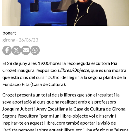
bonart
girona
-
26/06/23
El 28 de juny a les 19:00 hores la reconeguda escultora Pia
Crozet inaugura l'exposició
Llibres/Objecte
, que és una mostra
que està dins del curs "L'Ofici de llegir" a la segona planta de la
Fundació Fita (Casa de Cultura).
Crozet presenta un total de sis llibres que són el resultat i la
seva aportació al curs que ha realitzat amb els professors
Joaquim Jubert i Anny Escatllar a la Casa de Cultura de Girona.
Segons l'escultora "per mi un llibre-objecte vol dir servir i
inspirar-te en aquest llibre, com també aportar la visió de
l'artista personal sobre aquest llibre, etc." i ha afegit que "alguns