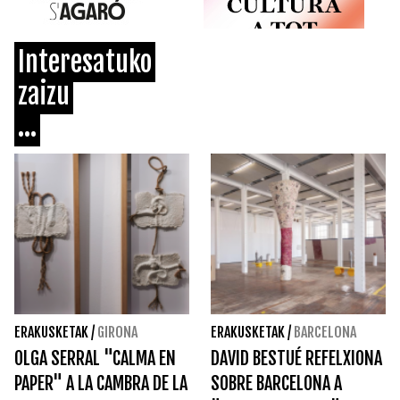
Interesatuko
zaizu
...
ERAKUSKETAK
/
GIRONA
ERAKUSKETAK
/
BARCELONA
OLGA SERRAL "CALMA EN
DAVID BESTUÉ REFELXIONA
PAPER" A LA CAMBRA DE LA
SOBRE BARCELONA A