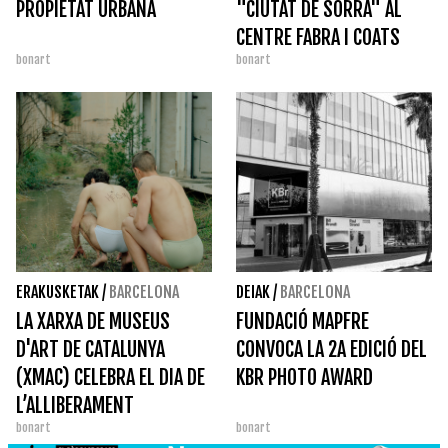
PROPIETAT URBANA
"CIUTAT DE SORRA" AL
CENTRE FABRA I COATS
bonart
bonart
ERAKUSKETAK
/
BARCELONA
DEIAK
/
BARCELONA
LA XARXA DE MUSEUS
FUNDACIÓ MAPFRE
D'ART DE CATALUNYA
CONVOCA LA 2A EDICIÓ DEL
(XMAC) CELEBRA EL DIA DE
KBR PHOTO AWARD
L’ALLIBERAMENT
bonart
bonart