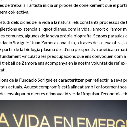
s de treballs, l'artista inicia un procés de coneixement que el port
era col·lectiva.
'estudi dels cicles de la vida a la natura i els constants processos d
üestions existencials i quotidianes, com la vida, la mort o l'amor, 
ies comunes, algunes de la seva pròpia biografia. Segons paraules d
ndació Sorigué: “Juan Zamora canalitza, a través de la seva obra, 
 A partir de la biologia plasma des d'una perspectiva poètica temàti
rofundament vinculat a les preocupacions que ens convoquen com a 
l treball de Zamora ens acompanya en la nostra voluntat de reflexio
at”.
ions de la Fundació Sorigué es caracteritzen per reflectir la seva 
als actuals. Aquest compromís està alineat amb l'enfocament sost
desenvolupar projectes d'innovació verda i impulsar l'economia cir