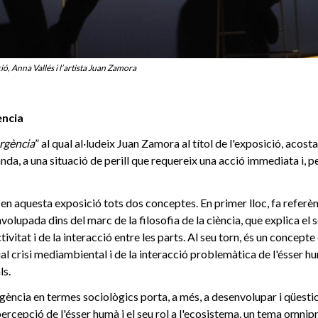
ió, Anna Vallés i l’artista Juan Zamora
ència
rgència
” al qual al·ludeix Juan Zamora al títol de l'exposició, acos
da, a una situació de perill que requereix una acció immediata i, per 
.
 en aquesta exposició tots dos conceptes. En primer lloc, fa referèn
olupada dins del marc de la filosofia de la ciència, que explica el 
ctivitat i de la interacció entre les parts. Al seu torn, és un concepte 
tual crisi mediambiental i de la interacció problemàtica de l'ésser 
ls.
ència en termes sociològics porta, a més, a desenvolupar i qüestio
ercepció de l'ésser humà i el seu rol a l'ecosistema, un tema omnipr