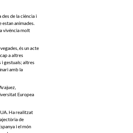
des de la ciència i
e estan animades.
na vivència molt
A vegades, és un acte
 cap a altres
i gestuals; altres
inari amb la
Arajuez,
iversitat Europea
EUA. Ha realitzat
ajectòria de
'Espanya i el món