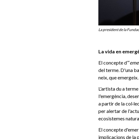
La president de la Fundac
La vida en emerg
El concepte d’“
eme
del terme. D'una ban
neix, que emergeix
L'artista du a terme
l'emergència, desenv
a partir de la col·le
per alertar de l'ac
ecosistemes natura
El concepte d'emerg
implicacions de la p