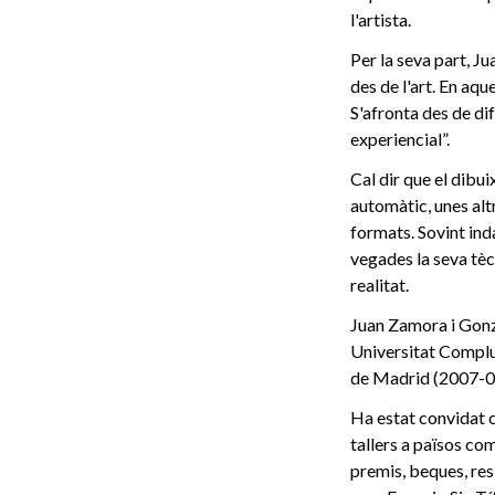
l'artista.
Per la seva part, J
des de l'art. En aq
S'afronta des de di
experiencial”.
Cal dir que el dibui
automàtic, unes altr
formats. Sovint ind
vegades la seva tèc
realitat.
Juan Zamora i Gonzá
Universitat Complu
de Madrid (2007-0
Ha estat convidat c
tallers a països co
premis, beques, resi