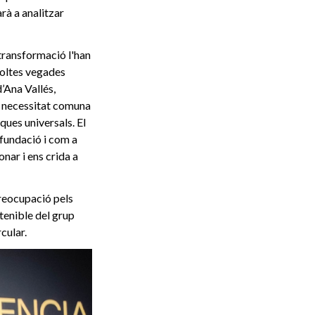
arà a analitzar
e transformació l'han
moltes vegades
’Ana Vallés,
la necessitat comuna
ques universals. El
fundació i com a
nar i ens crida a
preocupació pels
enible del grup
cular.