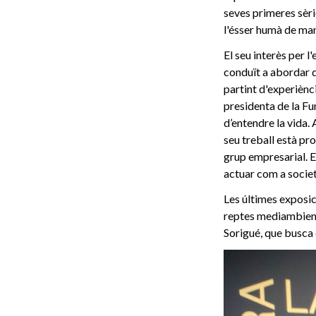
seves primeres sèrie
l'ésser humà de man
El seu interès per l
conduït a abordar q
partint d'experiènc
presidenta de la Fu
d’entendre la vida.
seu treball està p
grup empresarial. E
actuar com a societ
Les últimes exposic
reptes mediambient
Sorigué, que busca 