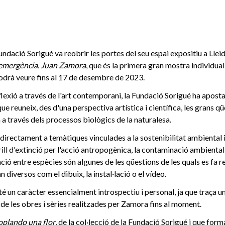
Fundació Sorigué va reobrir les portes del seu espai expositiu a Lle
 emergència. Juan Zamora
, que és la primera gran mostra individual 
podrà veure fins al 17 de desembre de 2023.
lexió a través de l'art contemporani, la Fundació Sorigué ha aposta
que reuneix, des d'una perspectiva artística i científica, les grans q
 a través dels processos biològics de la naturalesa.
 directament a temàtiques vinculades a la sostenibilitat ambiental i 
rill d'extinció per l'acció antropogènica, la contaminació ambiental,
ció entre espècies són algunes de les qüestions de les quals es fa 
n diversos com el dibuix, la instal·lació o el vídeo.
té un caràcter essencialment introspectiu i personal, ja que traça u
 de les obres i sèries realitzades per Zamora fins al moment.
oplando una flor
, de la col·lecció de la Fundació Sorigué i que form