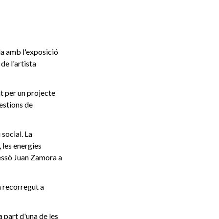
ida amb l'exposició
de l'artista
t per un projecte
üestions de
social. La
 les energies
ressò Juan Zamora a
n recorregut a
a part d'una de les