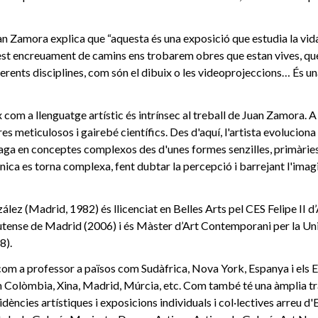
uan Zamora explica que “aquesta és una exposició que estudia la vida 
uest encreuament de camins ens trobarem obres que estan vives, qu
ferents disciplines, com són el dibuix o les videoprojeccions… És u
x com a llenguatge artístic és intrínsec al treball de Juan Zamora. 
es meticulosos i gairebé científics. Des d'aquí, l'artista evoluciona
aga en conceptes complexos des d'unes formes senzilles, primàries 
nica es torna complexa, fent dubtar la percepció i barrejant l'imag
lez (Madrid, 1982) és llicenciat en Belles Arts pel CES Felipe II d’
tense de Madrid (2006) i és Màster d’Art Contemporani per la Un
8).
om a professor a països com Sudàfrica, Nova York, Espanya i els 
m Colòmbia, Xina, Madrid, Múrcia, etc. Com també té una àmplia tr
dències artístiques i exposicions individuals i col·lectives arreu d