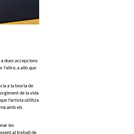
ta a dues accepcions
l'altre, a allò que
cia a la teoria de
sorgiment de la vida
que l'artista utilitza
humà amb els
nar les
esent al treball de