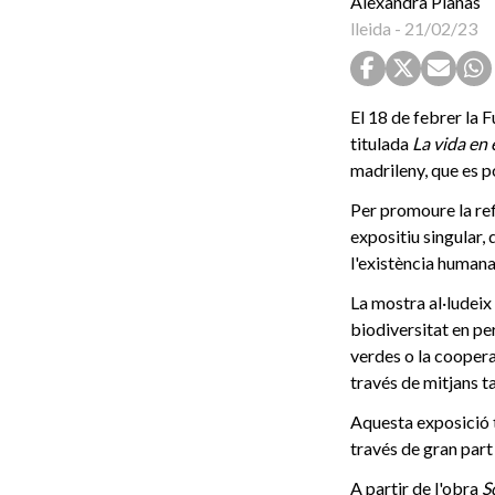
Alexandra Planas
lleida
-
21/02/23
El 18 de febrer la 
titulada
La vida en
madrileny, que es 
Per promoure la ref
expositiu singular, 
l'existència humana
La mostra al·ludeix
biodiversitat en pe
verdes o la coopera
través de mitjans ta
Aquesta exposició
través de gran part
A partir de l'obra
S