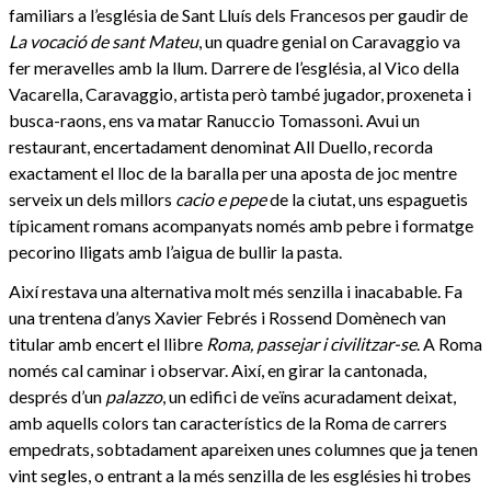
familiars a l’església de Sant Lluís dels Francesos per gaudir de
La vocació de sant Mateu
, un quadre genial on Caravaggio va
fer meravelles amb la llum. Darrere de l’església, al Vico della
Vacarella, Caravaggio, artista però també jugador, proxeneta i
busca-raons, ens va matar Ranuccio Tomassoni. Avui un
restaurant, encertadament denominat All Duello, recorda
exactament el lloc de la baralla per una aposta de joc mentre
serveix un dels millors
cacio e pepe
de la ciutat, uns espaguetis
típicament romans acompanyats només amb pebre i formatge
pecorino lligats amb l’aigua de bullir la pasta.
Així restava una alternativa molt més senzilla i inacabable. Fa
una trentena d’anys Xavier Febrés i Rossend Domènech van
titular amb encert el llibre
Roma, passejar i civilitzar-se
. A Roma
només cal caminar i observar. Així, en girar la cantonada,
després d’un
palazzo
, un edifici de veïns acuradament deixat,
amb aquells colors tan característics de la Roma de carrers
empedrats, sobtadament apareixen unes columnes que ja tenen
vint segles, o entrant a la més senzilla de les esglésies hi trobes