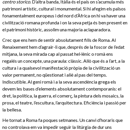
centro storico
. D’altra banda, Itàlia és el país on s’acumula més
patrimoni artístic, cultural i monumental. Si hi afegim els països
fonamentalment europeus i del nord d’Àfrica on hi va haver una
civilització romana profunda i on la seva petja és ben present en
el patrimoni històric, assolim una majoria aclaparadora.
Crec que ens hem de sentir absolutament fills de Roma. Al
Renaixement hem d’agrair-li que, després de la foscor de l’edat
mitjana, la seva mirada cap al passat hel·lènic o romà ens
regalés un concepte, una paraula: clàssic. Allò que és a l’art, a la
cultura i a qualsevol manifestació pròpia de la civilització un
valor permanent, no qüestionat i aliè al pas del temps.
Indiscutible. Al geni romà i a la seva ascendència grega els
devem les bases d’elements absolutament contemporanis: el
dret, la política, la guerra, el comerç, la pintura dels mosaics, la
prosa, el teatre, l’escultura, l’arquitectura. Eficiència i passió per
la bellesa.
He tornat a Roma fa poques setmanes. Un canvi d’horaris que
no controlava em va impedir seguir la litúrgia de dur uns