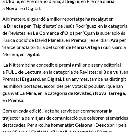
a
L’Ebre
, en Premsa no diària; al
Segre
, en Premsa diària; i
a
Núvol
, en Digital.
Així mateix, el guardó a millor reportatge ha recaigut en
la
Directa
per ‘Talp d’estat’ de Jesús Rodríguez, en la categoria
de Revistes; en
La Comarca d’Olot
per ‘Quan la superació és
l’única opció’ de David Planella, en Premsa; i en el diari
Ara
per
‘Barcelona: la tortura del soroll’ de Maria Ortega i Auri Garcia
Morera, en Digital.
La Nit també ha concedit el premi a millor disseny editorial
a
FULL de Lectura
, en la categoria de Revistes; el
3 de vuit
, en
Premsa; i
Esguard
, en Digital. I, un any més, també ha distingit
les millors portades, escollides per votació popular, i que han
guanyat
La Mira
, en la categoria de Revistes, i
Nova Tàrrega
,
en Premsa.
Com en cada edició, l’acte ha servit per commemorar la
trajectòria de mitjans de comunicació que celebren efemèrides
destacades. Per això, ha homenatjat
Celsona
i
Descobrir
pels
seus 25 anys, i
Església d’Urgell
, que compleix 50 anys.