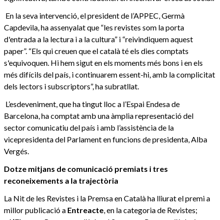
En la seva intervenció, el president de l’APPEC, Germà
Capdevila, ha assenyalat que “les revistes som la porta
d'entrada a la lectura i a la cultura” i “reivindiquem aquest
paper”. “Els qui creuen que el català té els dies comptats
s'equivoquen. Hi hem sigut en els moments més bons i en els
més difícils del país, i continuarem essent-hi, amb la complicitat
dels lectors i subscriptors”, ha subratllat.
L’esdeveniment, que ha tingut lloc a l’Espai Endesa de
Barcelona, ha comptat amb una àmplia representació del
sector comunicatiu del país i amb l’assistència de la
vicepresidenta del Parlament en funcions de presidenta, Alba
Vergés.
Dotze mitjans de comunicació premiats i tres
reconeixements a la trajectòria
La Nit de les Revistes i la Premsa en Català ha lliurat el premi a
millor publicació a
Entreacte
, en la categoria de Revistes;