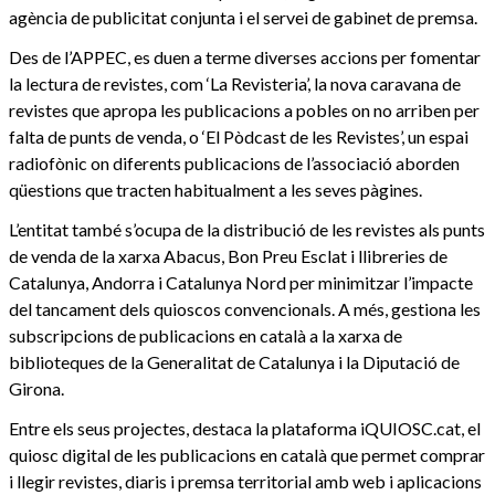
agència de publicitat conjunta i el servei de gabinet de premsa.
Des de l’APPEC, es duen a terme diverses accions per fomentar
la lectura de revistes, com ‘La Revisteria’, la nova caravana de
revistes que apropa les publicacions a pobles on no arriben per
falta de punts de venda, o ‘El Pòdcast de les Revistes’, un espai
radiofònic on diferents publicacions de l’associació aborden
qüestions que tracten habitualment a les seves pàgines.
L’entitat també s’ocupa de la distribució de les revistes als punts
de venda de la xarxa Abacus, Bon Preu Esclat i llibreries de
Catalunya, Andorra i Catalunya Nord per minimitzar l’impacte
del tancament dels quioscos convencionals. A més, gestiona les
subscripcions de publicacions en català a la xarxa de
biblioteques de la Generalitat de Catalunya i la Diputació de
Girona.
Entre els seus projectes, destaca la plataforma iQUIOSC.cat, el
quiosc digital de les publicacions en català que permet comprar
i llegir revistes, diaris i premsa territorial amb web i aplicacions