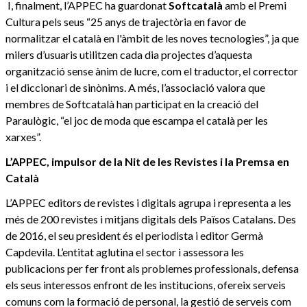
I, finalment, l’APPEC ha guardonat
Softcatalà
amb el Premi
Cultura pels seus “25 anys de trajectòria en favor de
normalitzar el català en l'àmbit de les noves tecnologies”, ja que
milers d’usuaris utilitzen cada dia projectes d’aquesta
organització sense ànim de lucre, com el traductor, el corrector
i el diccionari de sinònims. A més, l’associació valora que
membres de Softcatalà han participat en la creació del
Paraulògic, “el joc de moda que escampa el català per les
xarxes”.
L’APPEC, impulsor de la Nit de les Revistes i la Premsa en
Català
L’APPEC editors de revistes i digitals agrupa i representa a les
més de 200 revistes i mitjans digitals dels Països Catalans. Des
de 2016, el seu president és el periodista i editor Germà
Capdevila. L’entitat aglutina el sector i assessora les
publicacions per fer front als problemes professionals, defensa
els seus interessos enfront de les institucions, ofereix serveis
comuns com la formació de personal, la gestió de serveis com