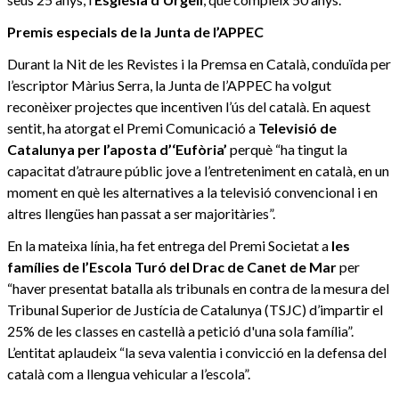
Premis especials de la Junta de l’APPEC
Durant la Nit de les Revistes i la Premsa en Català, conduïda per
l’escriptor Màrius Serra, la Junta de l’APPEC ha volgut
reconèixer projectes que incentiven l’ús del català. En aquest
sentit, ha atorgat el Premi Comunicació a
Televisió de
Catalunya per l’aposta d’‘Eufòria’
perquè “ha tingut la
capacitat d’atraure públic jove a l’entreteniment en català, en un
moment en què les alternatives a la televisió convencional i en
altres llengües han passat a ser majoritàries”.
En la mateixa línia, ha fet entrega del Premi Societat a
les
famílies de l’Escola Turó del Drac de Canet de Mar
per
“haver presentat batalla als tribunals en contra de la mesura del
Tribunal Superior de Justícia de Catalunya (TSJC) d’impartir el
25% de les classes en castellà a petició d'una sola família”.
L’entitat aplaudeix “la seva valentia i convicció en la defensa del
català com a llengua vehicular a l’escola”.