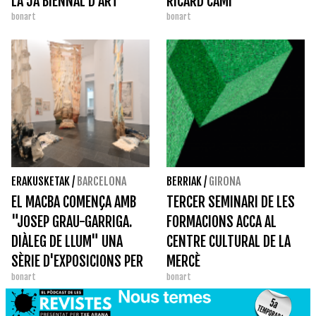
LA 5A BIENNAL D'ART
RICARD CAMI
bonart
bonart
CONTEMPORANI
GASTRONÒMIC
ERAKUSKETAK
/
BARCELONA
BERRIAK
/
GIRONA
EL MACBA COMENÇA AMB
TERCER SEMINARI DE LES
"JOSEP GRAU-GARRIGA.
FORMACIONS ACCA AL
DIÀLEG DE LLUM" UNA
CENTRE CULTURAL DE LA
SÈRIE D'EXPOSICIONS PER
MERCÈ
bonart
bonart
POTENCIAR ARTISTES NO
PROU VISIBILITZATS