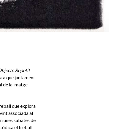
Objecte Repetit
ista que juntament
l de la imatge
treball que explora
ovint associada al
com unes sabates de
òdica el treball