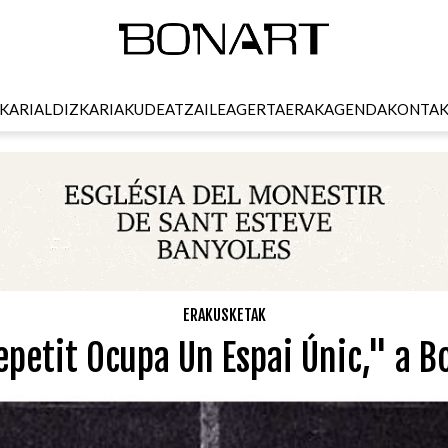
KARI
ALDIZKARIA
KUDEATZAILEA
GERTAERAK
AGENDA
KONTA
ERAKUSKETAK
epetit Ocupa Un Espai Únic," a 