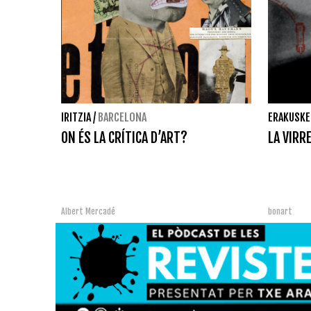
IRITZIA
/
BARCELONA
ERAKUSKE
ON ÉS LA CRÍTICA D’ART?
LA VIRR
Albert Mercadé
bonart