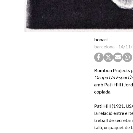
bonart
barcelona
-
14/11/
Bombon Projects pr
Ocupa Un Espai Ún
amb Pati Hill i Jor
copiada.
Pati Hill (1921, USA
la relació entre el 
treball de secretàr
taló, un paquet de 