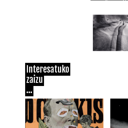
Interesatuko
zaizu
...