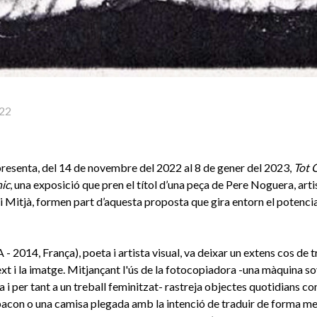
22
esenta, del 14 de novembre del 2022 al 8 de gener del 2023,
Tot 
ic
, una exposició que pren el títol d’una peça de Pere Noguera, art
di Mitjà, formen part d’aquesta proposta que gira entorn el potencia
 - 2014, França), poeta i artista visual, va deixar un extens cos de 
text i la imatge. Mitjançant l'ús de la fotocopiadora -una màquina s
ia i per tant a un treball feminitzat- rastreja objectes quotidians 
bacon o una camisa plegada amb la intenció de traduir de forma met