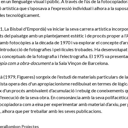
 en un llenguatge visual i públic. A través de l’ús de la fotocopiadora
artística que s'oposava a l'expressió individual i alhora a la supos
des tecnològicament.
 La Bisbal d'Empordà) va iniciar la seva carrera artística incorpo
s del paisatge amb un plantejament estètic i de procés proper a l'
l amb fotocòpies a la dècada de 1970 i va explorar el concepte d'a
introducció de fotografies i pel·lícules trobades. Ha desenvolupa
 conceptuals de la fotografia i l'electrografia. El 1975 va presenta
òpia com a obra-document
a la Sala Vinçon de Barcelona.
à (1979, Figueres) sorgeix de l'estudi de materials particulars de la 
rtista opera des d'un apropiacionisme redibuixat en termes de lògica
eix d'un procés ambivalent d'acumulació i rebuig de coneixements 
'execució de la seva obra. En consonància amb la seva polifacètica l
otocopiadora com a eina per experimentar amb material d’arxiu, per
, alhora que per treballar amb les seves publicacions.
era
Bombon Projectes