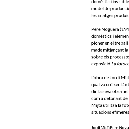
domèstic i invisible
model de producció 
les imatges produï
Pere Noguera (1941,
domèstics i element
pioner en el trebal
made mitjançant la 
sobre els processos
exposició
La fotoc
L’obra de Jordi Mijt
qual va créixer. L’a
dir, la seva obra n
com a detonant de l
Mijtà utilitza la f
situacions efímeres
Jordi Mitjà
Pere Nogu