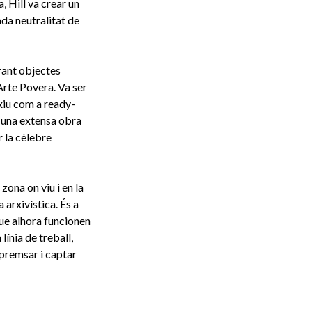
, Hill va crear un
ada neutralitat de
rant objectes
Arte Povera. Va ser
rxiu com a ready-
t una extensa obra
r la cèlebre
zona on viu i en la
 arxivística. És a
que alhora funcionen
ínia de treball,
 premsar i captar