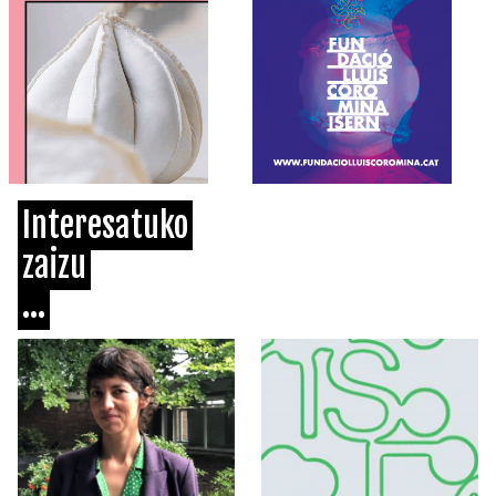
Interesatuko
zaizu
...