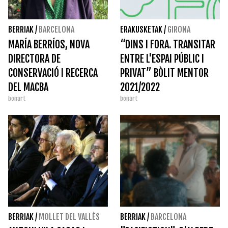
BERRIAK
/
BARCELONA
ERAKUSKETAK
/
GIRONA
MARÍA BERRÍOS, NOVA
“DINS I FORA. TRANSITAR
DIRECTORA DE
ENTRE L'ESPAI PÚBLIC I
CONSERVACIÓ I RECERCA
PRIVAT” BÒLIT MENTOR
DEL MACBA
2021/2022
bonart
bonart
BERRIAK
/
MOLLET DEL VALLÈS
BERRIAK
/
BARCELONA