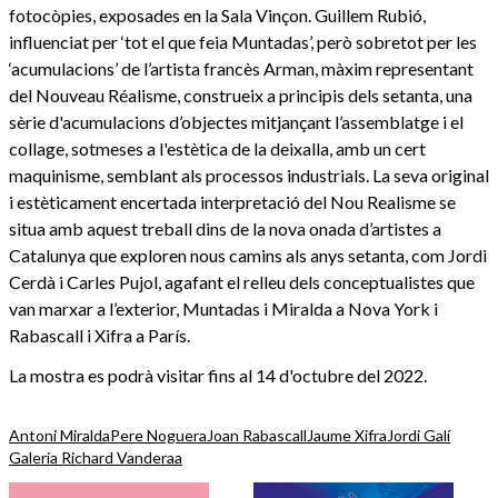
fotocòpies, exposades en la Sala Vinçon. Guillem Rubió,
influenciat per ‘tot el que feia Muntadas’, però sobretot per les
‘acumulacions’ de l’artista francès Arman, màxim representant
del Nouveau Réalisme, construeix a principis dels setanta, una
sèrie d'acumulacions d’objectes mitjançant l’assemblatge i el
collage, sotmeses a l'estètica de la deixalla, amb un cert
maquinisme, semblant als processos industrials. La seva original
i estèticament encertada interpretació del Nou Realisme se
situa amb aquest treball dins de la nova onada d’artistes a
Catalunya que exploren nous camins als anys setanta, com Jordi
Cerdà i Carles Pujol, agafant el relleu dels conceptualistes que
van marxar a l’exterior, Muntadas i Miralda a Nova York i
Rabascall i Xifra a París.
La mostra es podrà visitar fins al 14 d'octubre del 2022.
Antoni Miralda
Pere Noguera
Joan Rabascall
Jaume Xifra
Jordi Galí
Galeria Richard Vanderaa