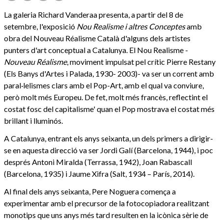
La galeria Richard Vanderaa presenta, a partir del 8 de
setembre, l'exposició
Nou Realisme i altres Conceptes
amb
obra del Nouveau Réalisme Català d'alguns dels artistes
punters d'art conceptual a Catalunya. El Nou Realisme -
Nouveau Réalisme
, moviment impulsat pel crític Pierre Restany
(Els Banys d'Artes i Palada, 1930- 2003)- va ser un corrent amb
paral·lelismes clars amb el Pop-Art, amb el qual va conviure,
però molt més Europeu. De fet, molt més francès, reflectint el
costat fosc del capitalisme' quan el Pop mostrava el costat més
brillant i lluminós.
A Catalunya, entrant els anys seixanta, un dels primers a dirigir-
se en aquesta direcció va ser Jordi Galí (Barcelona, 1944), i poc
després Antoni Miralda (Terrassa, 1942), Joan Rabascall
(Barcelona, 1935) i Jaume Xifra (Salt, 1934 – París, 2014).
Al final dels anys seixanta, Pere Noguera comença a
experimentar amb el precursor de la fotocopiadora realitzant
monotips que uns anys més tard resulten en la icònica sèrie de