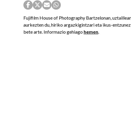
Fujifilm House of Photography Bartzelonan, uztaillean
aurkezten du, hiriko argazkigintzari eta ikus-entzun
bete arte. Informazio gehiago
hemen
.