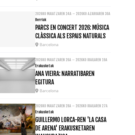
2026KO MAIATZAREN 24A – 2026KO AZAROAREN 30A
Berriak
PARCS EN CONCERT 2026: MÚSICA
CLÀSSICA ALS ESPAIS NATURALS
Barcelona
2026KO MAIATZAREN 26A – 2026KO IRAILAREN 19A
Erakusketak
ANA VIEIRA: NARRATIBAREN
EGITURA
Barcelona
2026KO MAIATZAREN 28A – 2026KO IRAILAREN 27A
Erakusketak
GUILLERMO LORCA-REN 'LA CASA
DE ARENA' ERAKUSKETAREN