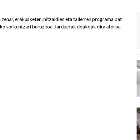
 zehar, erakusketen, hitzaldien eta tailerren programa bat
ezko sorkuntzari buruzkoa. Jarduerak doakoak dira aforoa