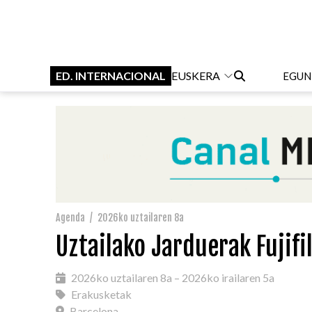
ED. INTERNACIONAL
EUSKERA
EGUN
Agenda
/
2026ko uztailaren 8a
Uztailako Jarduerak Fujif
2026ko uztailaren 8a – 2026ko irailaren 5a
Erakusketak
Barcelona