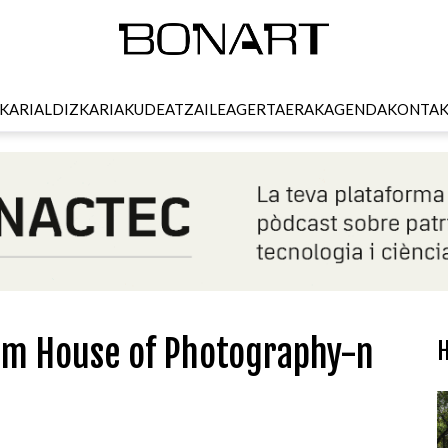
KARI
ALDIZKARIA
KUDEATZAILEA
GERTAERAK
AGENDA
KONTA
ilm House of Photography-n
H