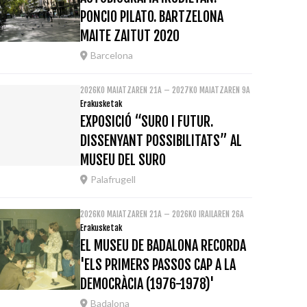
PONCIO PILATO. BARTZELONA
MAITE ZAITUT 2020
Barcelona
2026KO MAIATZAREN 21A – 2027KO MAIATZAREN 9A
Erakusketak
EXPOSICIÓ “SURO I FUTUR.
DISSENYANT POSSIBILITATS” AL
MUSEU DEL SURO
Palafrugell
2026KO MAIATZAREN 21A – 2026KO IRAILAREN 26A
Erakusketak
EL MUSEU DE BADALONA RECORDA
'ELS PRIMERS PASSOS CAP A LA
DEMOCRÀCIA (1976-1978)'
Badalona