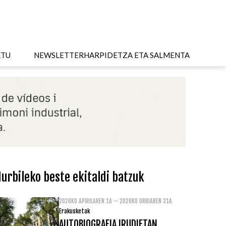
KTU
NEWSLETTER
HARPIDETZA ETA SALMENTA
urbileko beste ekitaldi batzuk
2026KO APIRILAREN 1A – 2026KO URRIAREN 31A
Erakusketak
AUTOBIOGRAFIA IRUDIETAN.