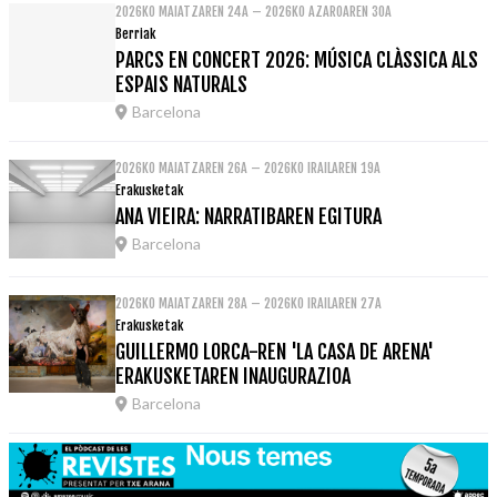
2026KO MAIATZAREN 24A – 2026KO AZAROAREN 30A
Berriak
PARCS EN CONCERT 2026: MÚSICA CLÀSSICA ALS
ESPAIS NATURALS
Barcelona
2026KO MAIATZAREN 26A – 2026KO IRAILAREN 19A
Erakusketak
ANA VIEIRA: NARRATIBAREN EGITURA
Barcelona
2026KO MAIATZAREN 28A – 2026KO IRAILAREN 27A
Erakusketak
GUILLERMO LORCA-REN 'LA CASA DE ARENA'
ERAKUSKETAREN INAUGURAZIOA
Barcelona