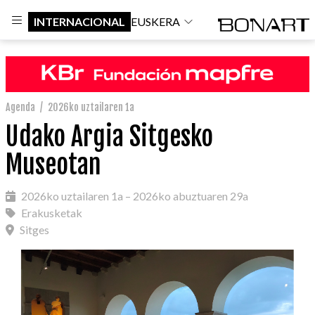
INTERNACIONAL
EUSKERA
Agenda
/
2026ko uztailaren 1a
Udako Argia Sitgesko
Museotan
2026ko uztailaren 1a – 2026ko abuztuaren 29a
Erakusketak
Sitges