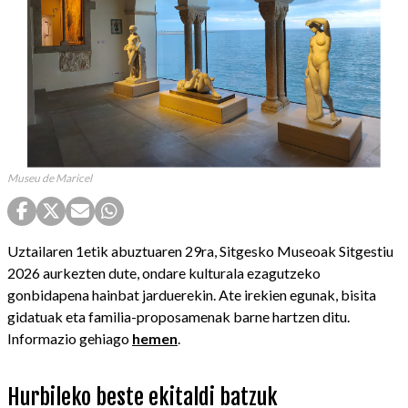
Museu de Maricel
Uztailaren 1etik abuztuaren 29ra, Sitgesko Museoak Sitgestiu
2026 aurkezten dute, ondare kulturala ezagutzeko
gonbidapena hainbat jarduerekin. Ate irekien egunak, bisita
gidatuak eta familia-proposamenak barne hartzen ditu.
Informazio gehiago
hemen
.
Hurbileko beste ekitaldi batzuk