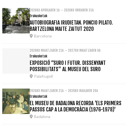
2026KO APIRILAREN 1A – 2026KO URRIAREN 31A
Erakusketak
AUTOBIOGRAFIA IRUDIETAN. PONCIO PILATO.
BARTZELONA MAITE ZAITUT 2020
Barcelona
2026KO MAIATZAREN 21A – 2027KO MAIATZAREN 9A
Erakusketak
EXPOSICIÓ “SURO I FUTUR. DISSENYANT
POSSIBILITATS” AL MUSEU DEL SURO
Palafrugell
2026KO MAIATZAREN 21A – 2026KO IRAILAREN 26A
Erakusketak
EL MUSEU DE BADALONA RECORDA 'ELS PRIMERS
PASSOS CAP A LA DEMOCRÀCIA (1976-1978)'
Badalona