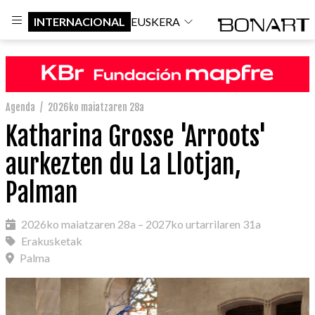
INTERNACIONAL
EUSKERA
Agenda
/
2026ko maiatzaren 28a
Katharina Grosse 'Arroots'
aurkezten du La Llotjan,
Palman
2026ko maiatzaren 28a – 2027ko urtarrilaren 31a
Erakusketak
Palma