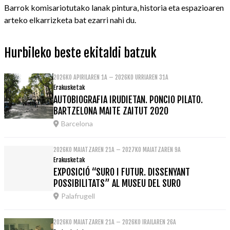
Barrok komisariotutako lanak pintura, historia eta espazioaren
arteko elkarrizketa bat ezarri nahi du.
Hurbileko beste ekitaldi batzuk
2026KO APIRILAREN 1A – 2026KO URRIAREN 31A
Erakusketak
AUTOBIOGRAFIA IRUDIETAN. PONCIO PILATO.
BARTZELONA MAITE ZAITUT 2020
Barcelona
2026KO MAIATZAREN 21A – 2027KO MAIATZAREN 9A
Erakusketak
EXPOSICIÓ “SURO I FUTUR. DISSENYANT
POSSIBILITATS” AL MUSEU DEL SURO
Palafrugell
2026KO MAIATZAREN 21A – 2026KO IRAILAREN 26A