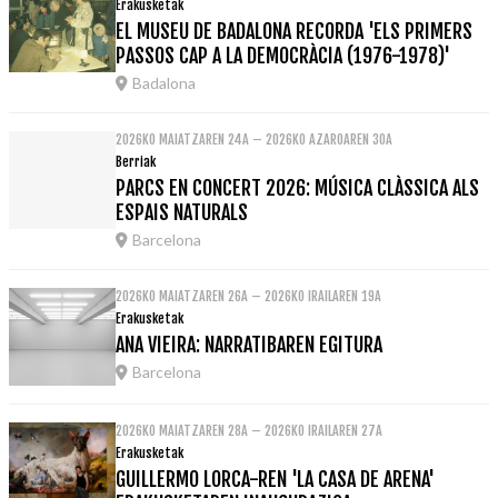
Erakusketak
EL MUSEU DE BADALONA RECORDA 'ELS PRIMERS
PASSOS CAP A LA DEMOCRÀCIA (1976-1978)'
Badalona
2026KO MAIATZAREN 24A – 2026KO AZAROAREN 30A
Berriak
PARCS EN CONCERT 2026: MÚSICA CLÀSSICA ALS
ESPAIS NATURALS
Barcelona
2026KO MAIATZAREN 26A – 2026KO IRAILAREN 19A
Erakusketak
ANA VIEIRA: NARRATIBAREN EGITURA
Barcelona
2026KO MAIATZAREN 28A – 2026KO IRAILAREN 27A
Erakusketak
GUILLERMO LORCA-REN 'LA CASA DE ARENA'