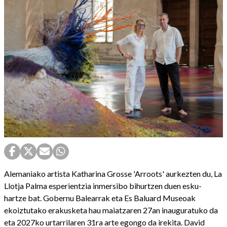
Alemaniako artista Katharina Grosse 'Arroots' aurkezten du, La
Llotja Palma esperientzia inmersibo bihurtzen duen esku-
hartze bat. Gobernu Balearrak eta Es Baluard Museoak
ekoiztutako erakusketa hau maiatzaren 27an inauguratuko da
eta 2027ko urtarrilaren 31ra arte egongo da irekita. David