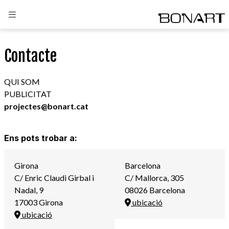
Contacte
QUI SOM
PUBLICITAT
projectes@bonart.cat
Ens pots trobar a:
Girona
Barcelona
C/ Enric Claudi Girbal i
C/ Mallorca, 305
Nadal, 9
08026 Barcelona
17003 Girona
ubicació
ubicació