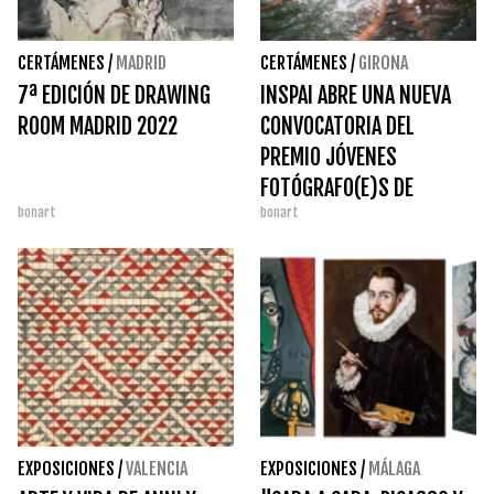
CERTÁMENES
/
MADRID
CERTÁMENES
/
GIRONA
7ª EDICIÓN DE DRAWING
INSPAI ABRE UNA NUEVA
ROOM MADRID 2022
CONVOCATORIA DEL
PREMIO JÓVENES
FOTÓGRAFO(E)S DE
bonart
bonart
CATALUNYA
EXPOSICIONES
/
VALENCIA
EXPOSICIONES
/
MÁLAGA