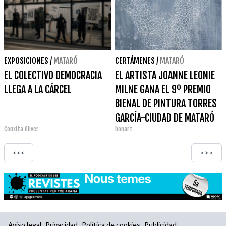
EXPOSICIONES
/
MATARÓ
CERTÁMENES
/
MATARÓ
EL COLECTIVO DEMOCRACIA
EL ARTISTA JOANNE LEONIE
LLEGA A LA CÁRCEL
MILNE GANA EL 9º PREMIO
BIENAL DE PINTURA TORRES
GARCÍA-CIUDAD DE MATARÓ
Conxita Oliver
bonart
2022
<<<
>>>
Aviso legal
Privacidad
Política de cookies
Publicidad