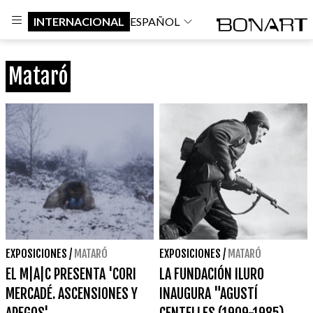
INTERNACIONAL
ESPAÑOL
Mataró
EXPOSICIONES
/
MATARÓ
EXPOSICIONES
/
MATARÓ
EL M|A|C PRESENTA 'CORI
LA FUNDACIÓN ILURO
MERCADÉ. ASCENSIONES Y
INAUGURA "AGUSTÍ