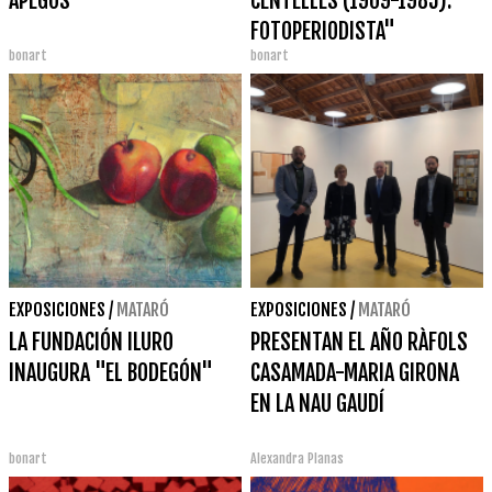
APEGOS'
CENTELLES (1909-1985).
FOTOPERIODISTA"
bonart
bonart
EXPOSICIONES
/
MATARÓ
EXPOSICIONES
/
MATARÓ
LA FUNDACIÓN ILURO
PRESENTAN EL AÑO RÀFOLS
INAUGURA "EL BODEGÓN"
CASAMADA-MARIA GIRONA
EN LA NAU GAUDÍ
bonart
Alexandra Planas