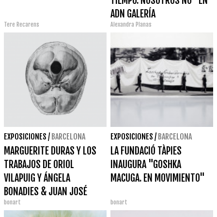
TIEMPO. NOSOTROS NO" EN
ADN GALERÍA
Tere Recarens
Alexandra Planas
EXPOSICIONES
/
BARCELONA
EXPOSICIONES
/
BARCELONA
MARGUERITE DURAS Y LOS
LA FUNDACIÓ TÀPIES
TRABAJOS DE ORIOL
INAUGURA "GOSHKA
VILAPUIG Y ÁNGELA
MACUGA. EN MOVIMIENTO"
BONADIES & JUAN JOSÉ
bonart
bonart
OLAVARRÍA EN LA VIRREINA