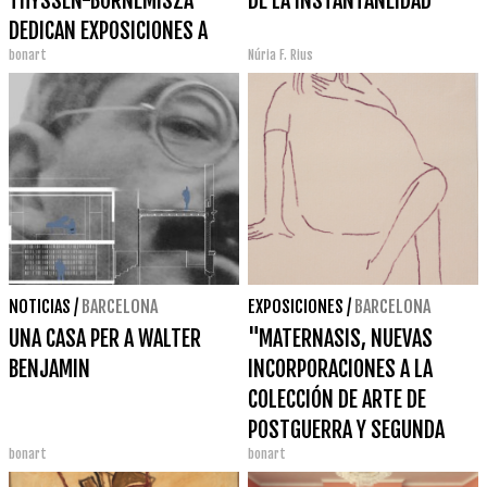
THYSSEN-BORNEMISZA
DE LA INSTANTANEIDAD
DEDICAN EXPOSICIONES A
bonart
Núria F. Rius
ALEX KATZ
NOTICIAS
/
BARCELONA
EXPOSICIONES
/
BARCELONA
UNA CASA PER A WALTER
"MATERNASIS, NUEVAS
BENJAMIN
INCORPORACIONES A LA
COLECCIÓN DE ARTE DE
POSTGUERRA Y SEGUNDA
bonart
bonart
VANGUARDIA"