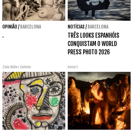
OPINIÃO
/
BARCELONA
NOTÍCIAS
/
BARCELONA
.
TRÊS LOOKS ESPANHÓIS
CONQUISTAM O WORLD
PRESS PHOTO 2026
Zaka Núñez Galindo
bonart