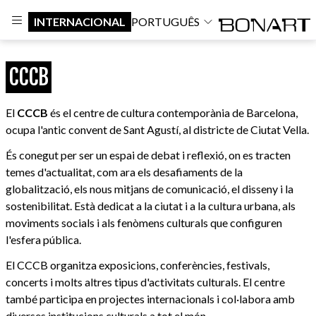
INTERNACIONAL
PORTUGUÊS
CCCB
El
CCCB
és el centre de cultura contemporània de Barcelona,
ocupa l'antic convent de Sant Agustí, al districte de Ciutat Vella.
És conegut per ser un espai de debat i reflexió, on es tracten
temes d'actualitat, com ara els desafiaments de la
globalització, els nous mitjans de comunicació, el disseny i la
sostenibilitat. Està dedicat a la ciutat i a la cultura urbana, als
moviments socials i als fenòmens culturals que configuren
l'esfera pública.
El CCCB organitza exposicions, conferències, festivals,
concerts i molts altres tipus d'activitats culturals. El centre
també participa en projectes internacionals i col·labora amb
diverses institucions culturals a tot el món.