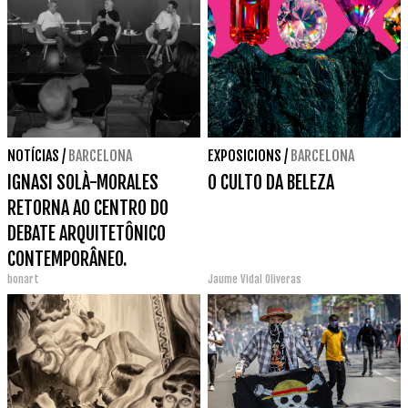
NOTÍCIAS
/
BARCELONA
EXPOSICIONS
/
BARCELONA
IGNASI SOLÀ-MORALES
O CULTO DA BELEZA
RETORNA AO CENTRO DO
DEBATE ARQUITETÔNICO
CONTEMPORÂNEO.
bonart
Jaume Vidal Oliveras