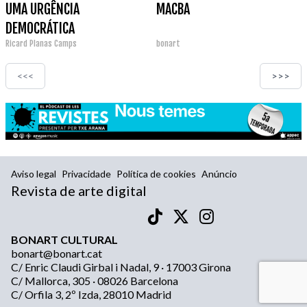
UMA URGÊNCIA
MACBA
DEMOCRÁTICA
Ricard Planas Camps
bonart
<<<
>>>
Aviso legal
Privacidade
Política de cookies
Anúncio
Revista de arte digital
BONART CULTURAL
bonart@bonart.cat
C/ Enric Claudi Girbal i Nadal, 9 · 17003 Girona
C/ Mallorca, 305 · 08026 Barcelona
C/ Orfila 3, 2º Izda, 28010 Madrid