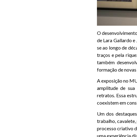
O desenvolvimento 
de Lara Gallardo e
se ao longo de déca
traços e pela riqu
também desenvolv
formação de novas
A exposição no MU
amplitude de sua 
retratos. Essa estr
coexistem em const
Um dos destaques d
trabalho, cavalete,
processo criativo 
uma experiência diá