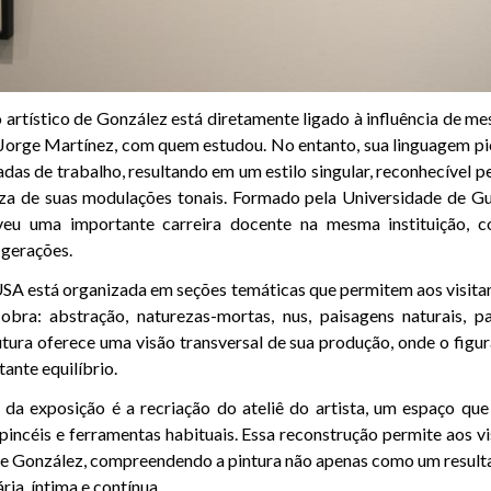
artístico de González está diretamente ligado à influência de m
 Jorge Martínez, com quem estudou. No entanto, sua linguagem pi
das de trabalho, resultando em um estilo singular, reconhecível p
eza de suas modulações tonais. Formado pela Universidade de Gua
eu uma importante carreira docente na mesma instituição, co
 gerações.
SA está organizada em seções temáticas que permitem aos visita
obra: abstração, naturezas-mortas, nus, paisagens naturais, p
utura oferece uma visão transversal de sua produção, onde o figu
ante equilíbrio.
a exposição é a recriação do ateliê do artista, um espaço que
 pincéis e ferramentas habituais. Essa reconstrução permite aos vi
de González, compreendendo a pintura não apenas como um result
ria, íntima e contínua.