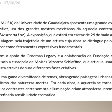
)
-
07/06/26
(MUSA) da Universidade de Guadalajara apresenta uma grande ex
ález, um dos grandes mestres mexicanos da aquarela contemp
 (Mestre da Luz
). A exposição, que estará em cartaz de 29 de maio 
viagem pela trajetória de um artista cuja obra se distingue pelo
 cor como ferramentas expressivas fundamentais.
com o apoio do Grodman Legacy e a colaboração da Fundação d
 sob a curadoria de Moisés Vizcarra Schiaffino, que articula uma
sta através de suas diferentes fases criativas.
uma gama diversificada de temas, abrangendo paisagens urbanas e
ismo das naturezas-mortas. Em cada obra, a aquarela se torna 
e os contrastes entre sombra e iluminação criam atmosferas inten
efinada sensibilidade cromática.