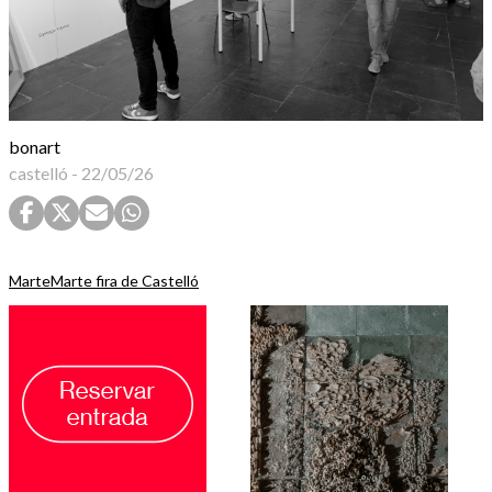
bonart
castelló
-
22/05/26
Marte
Marte fira de Castelló