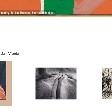
Country–Artium Museoa / Shared collection.
tium Vitoria