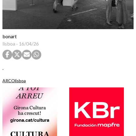
bonart
lisboa
-
16/04/26
.
ARCOlisboa