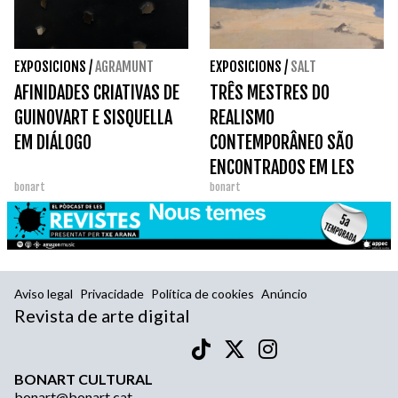
EXPOSICIONS
/
AGRAMUNT
EXPOSICIONS
/
SALT
AFINIDADES CRIATIVAS DE
TRÊS MESTRES DO
GUINOVART E SISQUELLA
REALISMO
EM DIÁLOGO
CONTEMPORÂNEO SÃO
ENCONTRADOS EM LES
bonart
bonart
BERNARDES: ANTONIO
LÓPEZ, MARÍA MORENO E
ANTONIO LÓPEZ GARCÍA
Aviso legal
Privacidade
Política de cookies
Anúncio
Revista de arte digital
BONART CULTURAL
bonart@bonart.cat