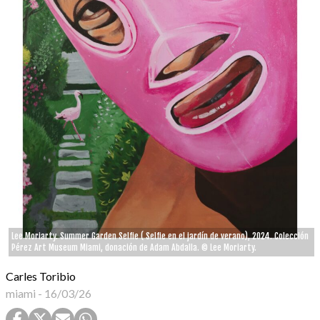
Lee Moriarty. Summer Garden Selfie ( Selfie en el jardín de verano), 2024. Colección
Pérez Art Museum Miami, donación de Adam Abdalla. © Lee Moriarty.
Carles Toribio
miami
-
16/03/26