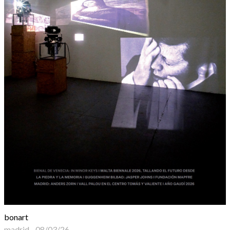
bonart
madrid
-
08/03/26