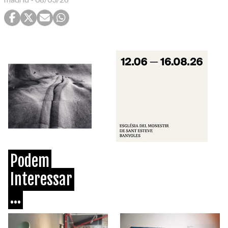
Podem
Interessar
...