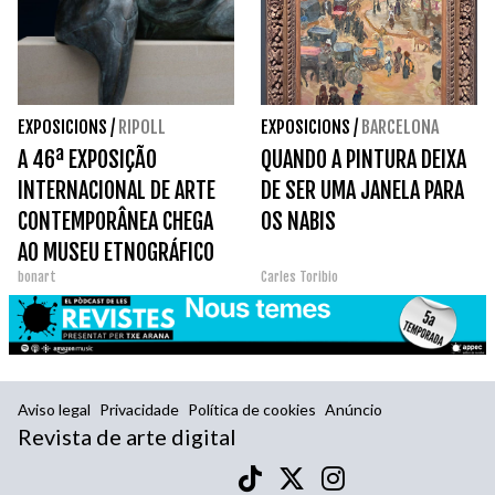
EXPOSICIONS
/
RIPOLL
EXPOSICIONS
/
BARCELONA
A 46ª EXPOSIÇÃO
QUANDO A PINTURA DEIXA
INTERNACIONAL DE ARTE
DE SER UMA JANELA PARA
CONTEMPORÂNEA CHEGA
OS NABIS
AO MUSEU ETNOGRÁFICO
bonart
Carles Toribio
DE RIPOLL.
Aviso legal
Privacidade
Política de cookies
Anúncio
Revista de arte digital