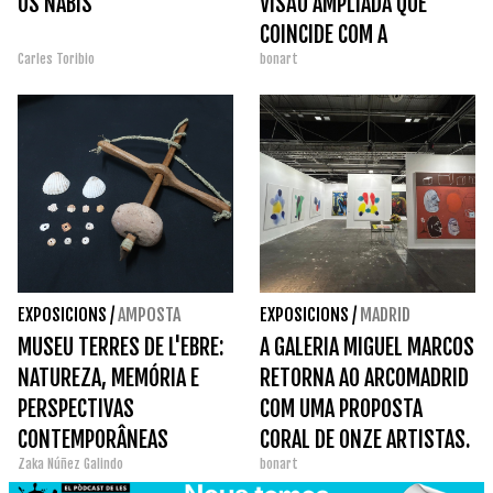
OS NABIS
VISÃO AMPLIADA QUE
COINCIDE COM A
Carles Toribio
bonart
ARCOMADRID 2026
EXPOSICIONS
/
AMPOSTA
EXPOSICIONS
/
MADRID
MUSEU TERRES DE L'EBRE:
A GALERIA MIGUEL MARCOS
NATUREZA, MEMÓRIA E
RETORNA AO ARCOMADRID
PERSPECTIVAS
COM UMA PROPOSTA
CONTEMPORÂNEAS
CORAL DE ONZE ARTISTAS.
Zaka Núñez Galindo
bonart