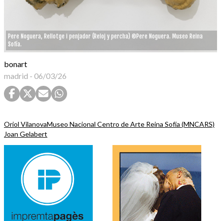
Pere Noguera, Rellotge i penjador (Reloj y percha) ©Pere Noguera. Museo Reina
Sofía.
bonart
madrid
-
06/03/26
Oriol Vilanova
Museo Nacional Centro de Arte Reina Sofía (MNCARS)
Joan Gelabert