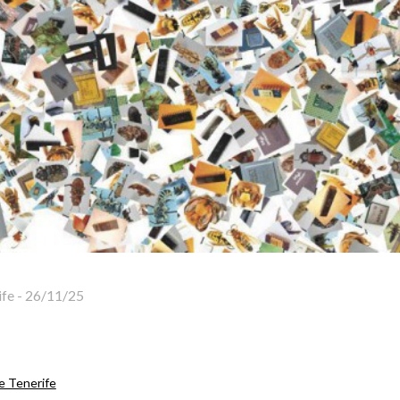
ife
-
26/11/25
e Tenerife