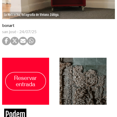
La Melcocha, fotografía de Viviana Zúñiga.
bonart
san josé
-
24/07/25
Podem