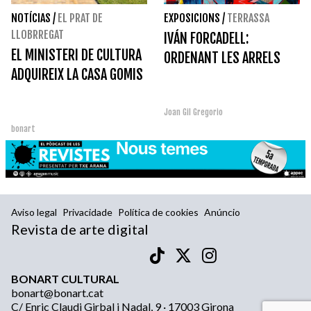
NOTÍCIAS
/
EL PRAT DE
EXPOSICIONS
/
TERRASSA
LLOBRREGAT
IVÁN FORCADELL:
EL MINISTERI DE CULTURA
ORDENANT LES ARRELS
ADQUIREIX LA CASA GOMIS
Joan Gil Gregorio
bonart
Aviso legal
Privacidade
Política de cookies
Anúncio
Revista de arte digital
BONART CULTURAL
bonart@bonart.cat
C/ Enric Claudi Girbal i Nadal, 9 · 17003 Girona