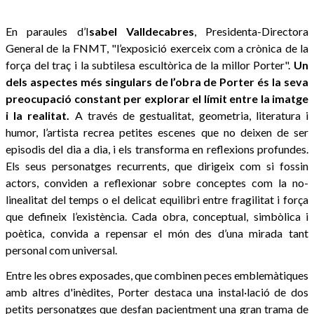
En paraules d’I
sabel Valldecabres
, Presidenta-Directora
General de la FNMT, "l’exposició exerceix com a crònica de la
força del traç i la subtilesa escultòrica de la millor Porter".
Un
dels aspectes més singulars de l’obra de Porter és la seva
preocupació constant per explorar el límit entre la imatge
i la realitat.
A través de gestualitat, geometria, literatura i
humor, l’artista recrea petites escenes que no deixen de ser
episodis del dia a dia, i els transforma en reflexions profundes.
Els seus personatges recurrents, que dirigeix com si fossin
actors, conviden a reflexionar sobre conceptes com la no-
linealitat del temps o el delicat equilibri entre fragilitat i força
que defineix l’existència. Cada obra, conceptual, simbòlica i
poètica, convida a repensar el món des d’una mirada tant
personal com universal.
Entre les obres exposades, que combinen peces emblemàtiques
amb altres d'inèdites, Porter destaca una instal·lació de dos
petits personatges que desfan pacientment una gran trama de