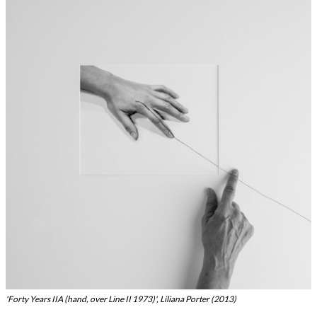
'Forty Years IIA (hand, over Line II 1973)', Liliana Porter (2013)