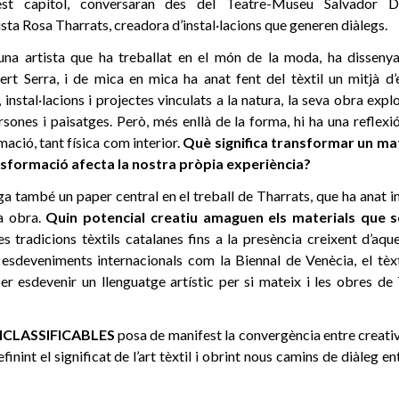
t capítol, conversaran des del Teatre-Museu Salvador D
tista Rosa Tharrats, creadora d’instal·lacions que generen diàlegs.
na artista que ha treballat en el món de la moda, ha dissenya
rt Serra, i de mica en mica ha anat fent del tèxtil un mitjà d’
, instal·lacions i projectes vinculats a la natura, la seva obra exp
rsones i paisatges. Però, més enllà de la forma, hi ha una reflex
ació, tant física com interior.
Què significa transformar un mate
sformació afecta la nostra pròpia experiència?
uga també un paper central en el treball de Tharrats, que ha anat 
va obra.
Quin potencial creatiu amaguen els materials que 
 tradicions tèxtils catalanes fins a la presència creixent d’aque
esdeveniments internacionals com la Biennal de Venècia, el tèxt
r esdevenir un llenguatge artístic per si mateix i les obres de
NCLASSIFICABLES
posa de manifest la convergència entre creativit
inint el significat de l’art tèxtil i obrint nous camins de diàleg ent