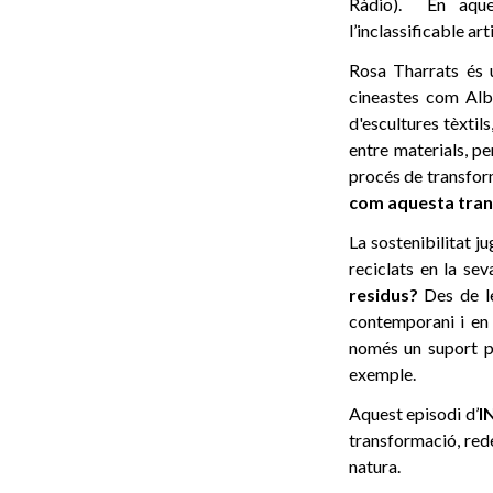
Ràdio). En aques
l’inclassificable ar
Rosa Tharrats és u
cineastes com Albe
d'escultures tèxtils
entre materials, pe
procés de transform
com aquesta tran
La sostenibilitat j
reciclats en la se
residus?
Des de les
contemporani i en 
només un suport pe
exemple.
Aquest episodi d’
I
transformació, redef
natura.