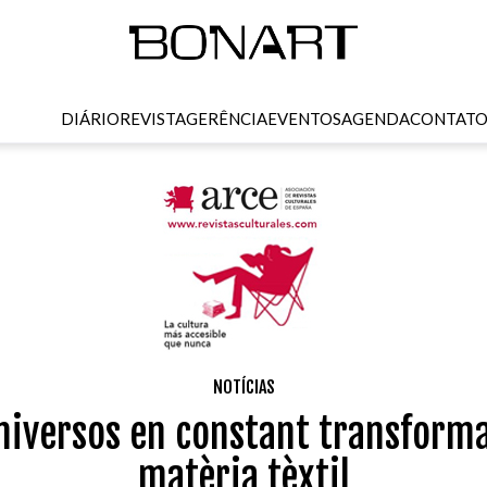
DIÁRIO
REVISTA
GERÊNCIA
EVENTOS
AGENDA
CONTAT
NOTÍCIAS
niversos en constant transformac
matèria tèxtil