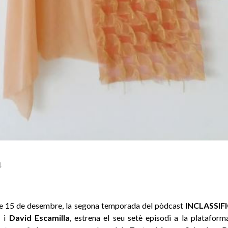
4
e 15 de desembre, la segona temporada del pòdcast
INCLASSIF
s
i
David Escamilla
, estrena el seu setè episodi a la platafo