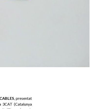
ICABLES
, presentat
rma 3CAT (Catalunya