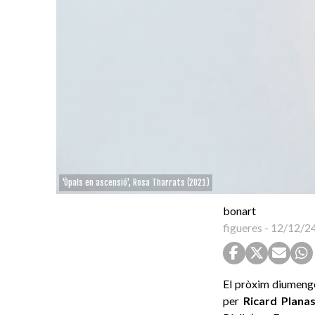
'Òpals en ascensió', Rosa Tharrats (2021)
bonart
figueres
-
12/12/2
El pròxim diumeng
per
Ricard Plana