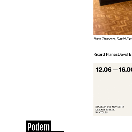
Rosa Tharrats, David Esca
Ricard Planas
David E
Podem