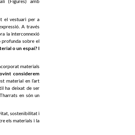
alí (Figures) amb
t el vestuari per a
expressió. A través
lora la interconnexió
ió profunda sobre el
rial o un espai? I
incorporat materials
sovint considerem
st material en l’art
il ha deixat de ser
 Tharrats en són un
at, sostenibilitat i
re els materials i la