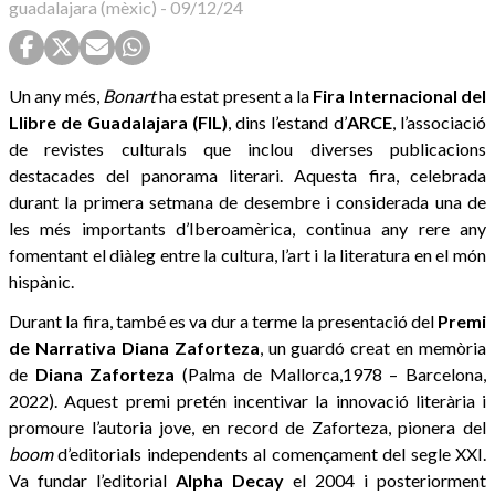
guadalajara (mèxic)
-
09/12/24
Un any més,
Bonart
ha estat present a la
Fira Internacional del
Llibre de Guadalajara (FIL)
, dins l’estand d’
ARCE
, l’associació
de revistes culturals que inclou diverses publicacions
destacades del panorama literari. Aquesta fira, celebrada
durant la primera setmana de desembre i considerada una de
les més importants d’Iberoamèrica, continua any rere any
fomentant el diàleg entre la cultura, l’art i la literatura en el món
hispànic.
Durant la fira, també es va dur a terme la presentació del
Premi
de Narrativa Diana Zaforteza
, un guardó creat en memòria
de
Diana Zaforteza
(Palma de Mallorca,1978 – Barcelona,
2022). Aquest premi pretén incentivar la innovació literària i
promoure l’autoria jove, en record de Zaforteza, pionera del
boom
d’editorials independents al començament del segle XXI.
Va fundar l’editorial
Alpha Decay
el 2004 i posteriorment