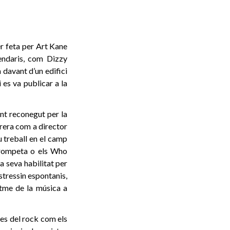
er feta per Art Kane
endaris, com Dizzy
davant d’un edifici
 es va publicar a la
nt reconegut per la
rrera com a director
u treball en el camp
 trompeta o els Who
 seva habilitat per
stressin espontanis,
itme de la música a
les del rock com els