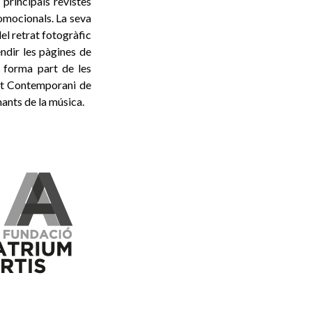
principals revistes
omocionals. La seva
del retrat fotogràfic
ndir les pàgines de
a forma part de les
rt Contemporani de
mants de la música.