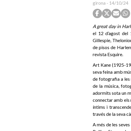
girona
-
14/10/24
A great day in Har
el 12 d’agost del
Gillespie, Theloni
de pisos de Harlem.
revista Esquire.
Art Kane (1925-199
seva feina amb músi
de fotografia a les
de la música, foto
adormits sota un m
connectar amb els m
íntims i transcend
través de la seva c
A més de les seves 