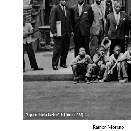
'A great day in Harlem', Art Kane (1958)
Ramon Moreno