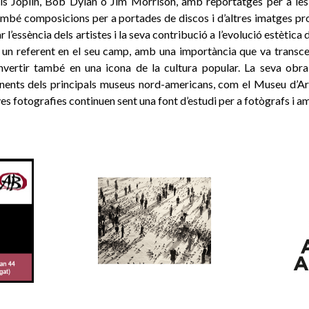
nis Joplin, Bob Dylan o Jim Morrison, amb reportatges per a les 
també composicions per a portades de discos i d’altres imatges pr
 l’essència dels artistes i la seva contribució a l’evolució estètica 
n un referent en el seu camp, amb una importància que va transce
onvertir també en una icona de la cultura popular. La seva obr
anents dels principals museus nord-americans, com el Museu d’A
ves fotografies continuen sent una font d’estudi per a fotògrafs i a