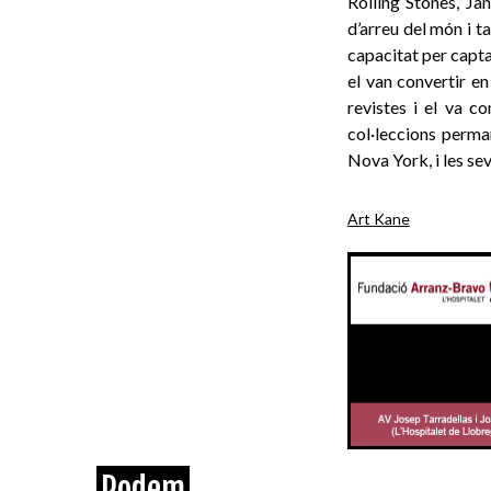
Rolling Stones, Ja
d’arreu del món i 
capacitat per captar
el van convertir e
revistes i el va c
col·leccions perm
Nova York, i les se
Art Kane
Podem