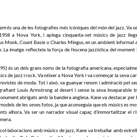
lem
és una de les fotografies més icòniques del món del jazz. Va s
 1958 a Nova York, i aplega cinquanta-set músics de jazz lleg
ous Monk, Count Basie o Charles Mingus, en un ambient informal a 
 La imatge reflecteix la força de l’escena jazzística del moment i
5) és un dels grans noms de la fotografia americana, especialme
cs de jazz i rock. Va néixer a Nova York i va començar la seva ca
 revistes de moda. Tot i això, va guanyar renom i admiració pel se
grafiant Louis Armstrong al desert i sense la seva inseparable
onument abrigats amb la bandera anglesa. Kane va destacar per la
odels de les seves fotos, ja que aconseguia que els músics es mo
ents alhora. Va ser un narrador visual capaç d’immortalitzar el r
àmera.
col·laboracions amb músics de jazz, Kane va treballar amb estrel