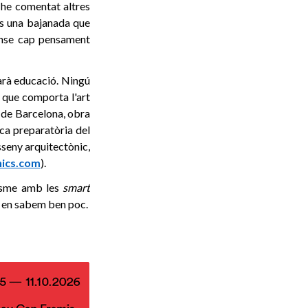
a he comentat altres
 és una bajanada que
ense cap pensament
itarà educació. Ningú
l que comporta l'art
z de Barcelona, obra
rca preparatòria del
isseny arquitectònic,
ics.com
).
anisme amb les
smart
s, en sabem ben poc.