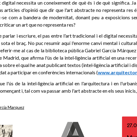
art digital necessita un coneixement de què és i de què significa. J
 articles d'opinió que dir que l'art abstracte no representa res
t-se com a bandera de modernitat, donant peu a exposicions s
criticar un art que no representa res?
parlar i escriure, el pas entre l'art tradicional i el digital necess
 sota el braç. No puc resumir aquí l'enorme canvi mental i cultura
 referir-me al cas de la biblioteca pública Gabriel García Márque
Madrid, que afirma l'ús de la intel·ligència artificial en una rece
 sobre el qual he anat publicant textos (intel·ligència artificial i d
dat a participar en conferències internacionals (
www.arquitecton
e l'ús de la intel·ligència artificial en l'arquitectura i en l'urb
començant i, tal com va passar amb l'art abstracte en els seus inici
arcía Marquez