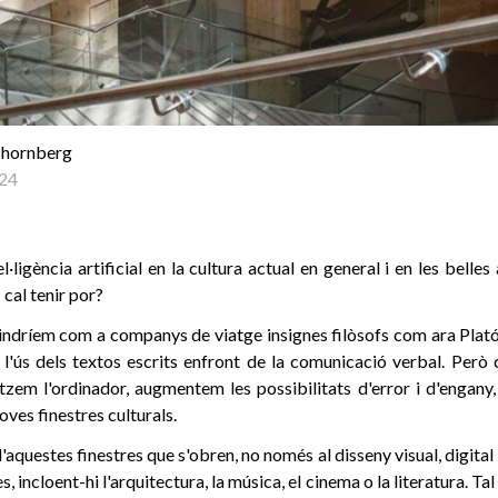
Thornberg
24
l·ligència artificial en la cultura actual en general i en les belles
 cal tenir por?
tindríem com a companys de viatge insignes filòsofs com ara Plat
 l'ús dels textos escrits enfront de la comunicació verbal. Però 
ilitzem l'ordinador, augmentem les possibilitats d'error i d'engan
oves finestres culturals.
 d'aquestes finestres que s'obren, no només al disseny visual, digital i
ves, incloent-hi l'arquitectura, la música, el cinema o la literatura. 