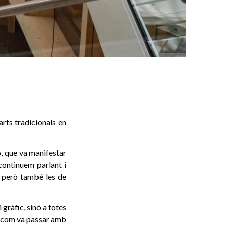
 arts tradicionals en
ó, que va manifestar
continuem parlant i
y, però també les de
 gràfic, sinó a totes
Tal com va passar amb