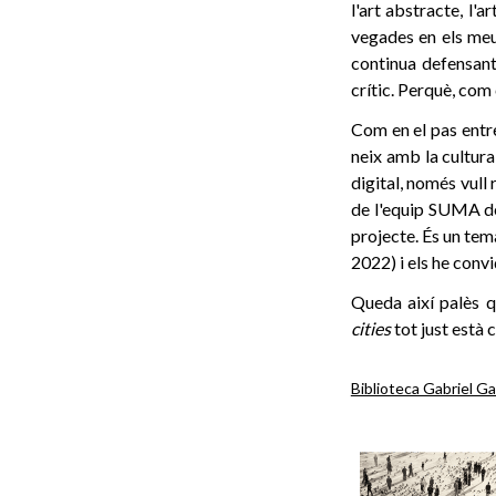
l'art abstracte, l'
vegades en els meus
continua defensan
crític. Perquè, com 
Com en el pas entre 
neix amb la cultura
digital, només vull
de l'equip SUMA de 
projecte. És un tema
2022) i els he convi
Queda així palès qu
cities
tot just està 
Biblioteca Gabriel G