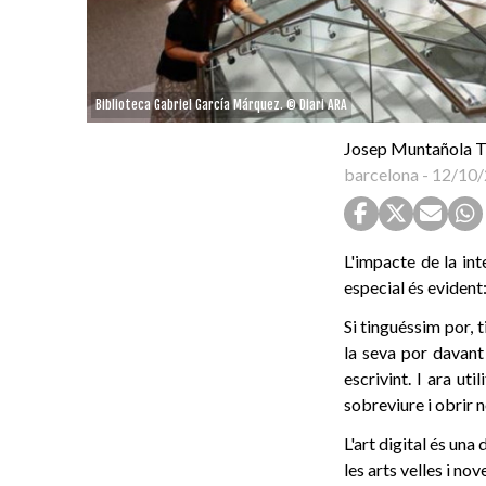
Biblioteca Gabriel García Márquez. © Diari ARA
Josep Muntañola 
barcelona
-
12/10/
L'impacte de la inte
especial és evident:
Si tinguéssim por, 
la seva por davant
escrivint. I ara ut
sobreviure i obrir n
L'art digital és una
les arts velles i no