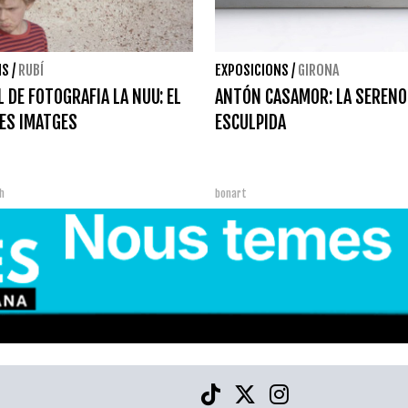
NS
/
RUBÍ
EXPOSICIONS
/
GIRONA
L DE FOTOGRAFIA LA NUU: EL
ANTÓN CASAMOR: LA SEREN
LES IMATGES
ESCULPIDA
h
bonart