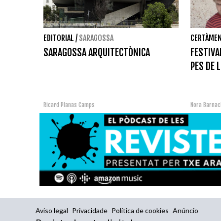
EDITORIAL
/
SARAGOSSA
CERTÀME
SARAGOSSA ARQUITECTÒNICA
FESTIVA
PES DE 
Ricard Planas Camps
Nora Barnac
Aviso legal
Privacidade
Política de cookies
Anúncio