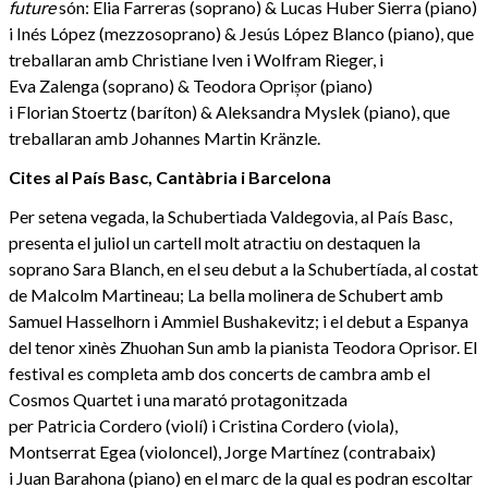
future
són: Elia Farreras (soprano) & Lucas Huber Sierra (piano)
i Inés López (mezzosoprano) & Jesús López Blanco (piano), que
treballaran amb Christiane Iven i Wolfram Rieger, i
Eva Zalenga (soprano) & Teodora Oprișor (piano)
i Florian Stoertz (baríton) & Aleksandra Myslek (piano), que
treballaran amb Johannes Martin Kränzle.
Cites al País Basc, Cantàbria i Barcelona
Per setena vegada, la Schubertiada Valdegovia, al País Basc,
presenta el juliol un cartell molt atractiu on destaquen la
soprano Sara Blanch, en el seu debut a la Schubertíada, al costat
de Malcolm Martineau; La bella molinera de Schubert amb
Samuel Hasselhorn i Ammiel Bushakevitz; i el debut a Espanya
del tenor xinès Zhuohan Sun amb la pianista Teodora Oprisor. El
festival es completa amb dos concerts de cambra amb el
Cosmos Quartet i una marató protagonitzada
per Patricia Cordero (violí) i Cristina Cordero (viola),
Montserrat Egea (violoncel), Jorge Martínez (contrabaix)
i Juan Barahona (piano) en el marc de la qual es podran escoltar