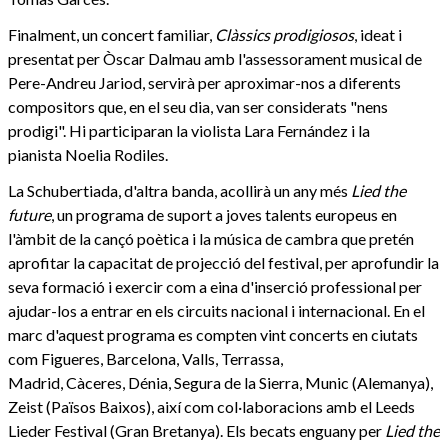
Finalment, un concert familiar,
Clàssics prodigiosos
, ideat i
presentat per Òscar Dalmau amb l'assessorament musical de
Pere-Andreu Jariod, servirà per aproximar-nos a diferents
compositors que, en el seu dia, van ser considerats "nens
prodigi". Hi participaran la violista Lara Fernández i la
pianista Noelia Rodiles.
La Schubertiada, d'altra banda, acollirà un any més
Lied the
future
, un programa de suport a joves talents europeus en
l'àmbit de la cançó poètica i la música de cambra que pretén
aprofitar la capacitat de projecció del festival, per aprofundir la
seva formació i exercir com a eina d'inserció professional per
ajudar-los a entrar en els circuits nacional i internacional. En el
marc d'aquest programa es compten vint concerts en ciutats
com Figueres, Barcelona, Valls, Terrassa,
Madrid, Càceres, Dénia, Segura de la Sierra, Munic (Alemanya),
Zeist (Països Baixos), així com col·laboracions amb el Leeds
Lieder Festival (Gran Bretanya). Els becats enguany per
Lied the