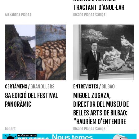
TRACTANT D'ANUL·LAR
Alexandra Planas
Ricard Planas Camps
CONVENCIONALISMES"
CERTÀMENS
/
GRANOLLERS
ENTREVISTES
/
BILBAO
8A EDICIÓ DEL FESTIVAL
MIGUEL ZUGAZA,
PANORÀMIC
DIRECTOR DEL MUSEU DE
BELLES ARTS DE BILBAO:
"HAURÍEM D'ENTENDRE
bonart
Ricard Planas Camps
ELS MUSEUS MÉS QUE COM