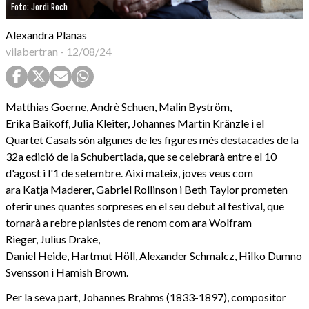
Foto: Jordi Roch
Alexandra Planas
vilabertran
-
12/08/24
Matthias Goerne, Andrè Schuen, Malin Byström,
Erika Baikoff, Julia Kleiter, Johannes Martin Kränzle i el
Quartet Casals són algunes de les figures més destacades de la
32a edició de la Schubertiada, que se celebrarà entre el 10
d'agost i l'1 de setembre. Així mateix, joves veus com
ara Katja Maderer, Gabriel Rollinson i Beth Taylor prometen
oferir unes quantes sorpreses en el seu debut al festival, que
tornarà a rebre pianistes de renom com ara Wolfram
Rieger, Julius Drake,
Daniel Heide, Hartmut Höll, Alexander Schmalcz, Hilko Dumno
Svensson i Hamish Brown.
Per la seva part, Johannes Brahms (1833-1897), compositor