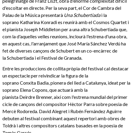
pelegrinatge de Franz Liszt, obra d'enorme complexitat difícil
d'escoltar en directe. Per la seva part, el Cor de Cambra del
Palau de la Música presentarà
Una Schubertiada
i la
soprano Katharina Konradi es reunirà amb el Cosmos Quartet i
el pianista Joseph Middleton per a una altra Schubertiada que,
com la d'aquelles velles reunions, inclourà l'estrena d'una obra,
en aquest cas, l'arranjament que José María Sánchez Verdú ha
fet de diverses cançons de Schubert en un co-encàrrec de
la Schubertiada i el Festival de Granada.
Entre les produccions de collita pròpia del festival cal destacar
un espectacle per reivindicar la figura de la
soprano Conxita Badia, pionera del lied a Catalunya, ideat per la
soprano Elena Copons, que actuarà amb la
pianista Deirdre Brenner, així com l'estrena mundial del primer
cicle de cançons del compositor Hèctor Parra sobre poesia de
Mercè Rodoreda. David Alegret i Rubén Fernández Aguirre
debuten al festival combinant aquest repertori amb obres de
Toldrà i altres compositors catalans basades en la poesia de
Tomàs Garcés.