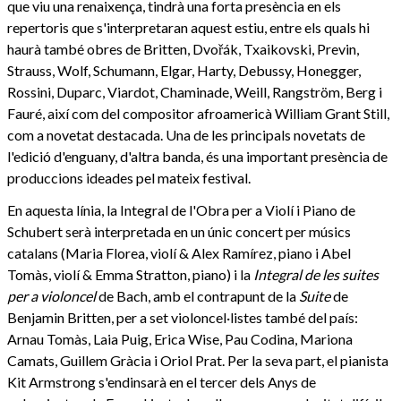
que viu una renaixença, tindrà una forta presència en els
repertoris que s'interpretaran aquest estiu, entre els quals hi
haurà també obres de Britten, Dvořák, Txaikovski, Previn,
Strauss, Wolf, Schumann, Elgar, Harty, Debussy, Honegger,
Rossini, Duparc, Viardot, Chaminade, Weill, Rangström, Berg i
Fauré, així com del compositor afroamericà William Grant Still,
com a novetat destacada. Una de les principals novetats de
l'edició d'enguany, d'altra banda, és una important presència de
produccions ideades pel mateix festival.
En aquesta línia, la Integral de l'Obra per a Violí i Piano de
Schubert serà interpretada en un únic concert per músics
catalans (Maria Florea, violí & Alex Ramírez, piano i Abel
Tomàs, violí & Emma Stratton, piano) i la
Integral de les suites
per a violoncel
de Bach, amb el contrapunt de la
Suite
de
Benjamin Britten, per a set violoncel·listes també del país:
Arnau Tomàs, Laia Puig, Erica Wise, Pau Codina, Mariona
Camats, Guillem Gràcia i Oriol Prat. Per la seva part, el pianista
Kit Armstrong s'endinsarà en el tercer dels Anys de