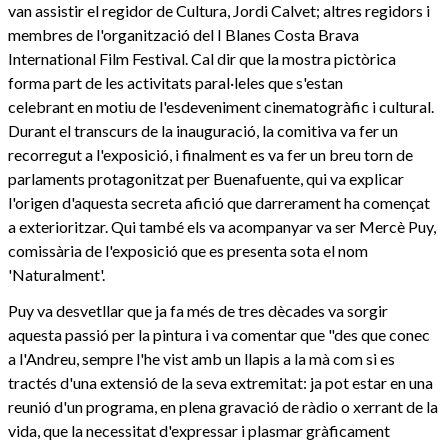
van assistir el regidor de Cultura, Jordi Calvet; altres regidors i
membres de l'organització del I Blanes Costa Brava
International Film Festival. Cal dir que la mostra pictòrica
forma part de les activitats paral·leles que s'estan
celebrant en motiu de l'esdeveniment cinematogràfic i cultural.
Durant el transcurs de la inauguració, la comitiva va fer un
recorregut a l'exposició, i finalment es va fer un breu torn de
parlaments protagonitzat per Buenafuente, qui va explicar
l'origen d'aquesta secreta afició que darrerament ha començat
a exterioritzar. Qui també els va acompanyar va ser Mercè Puy,
comissària de l'exposició que es presenta sota el nom
'Naturalment'.
Puy va desvetllar que ja fa més de tres dècades va sorgir
aquesta passió per la pintura i va comentar que "des que conec
a l'Andreu, sempre l'he vist amb un llapis a la mà com si es
tractés d'una extensió de la seva extremitat: ja pot estar en una
reunió d'un programa, en plena gravació de ràdio o xerrant de la
vida, que la necessitat d'expressar i plasmar gràficament