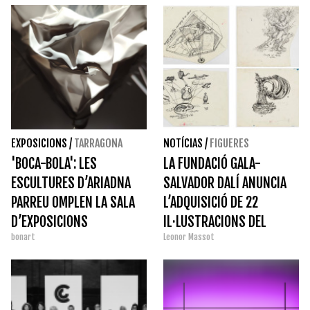
EXPOSICIONS
/
TARRAGONA
NOTÍCIAS
/
FIGUERES
'BOCA-BOLA': LES
LA FUNDACIÓ GALA-
ESCULTURES D’ARIADNA
SALVADOR DALÍ ANUNCIA
PARREU OMPLEN LA SALA
L’ADQUISICIÓ DE 22
D’EXPOSICIONS
IL·LUSTRACIONS DEL
bonart
Leonor Massot
TEMPORALS DEL MAMT
LLIBRE '50 SECRETS
MÀGICS PER A PINTAR'