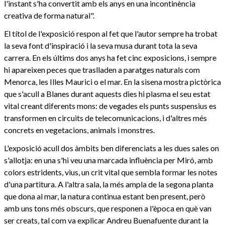
l'instant s'ha convertit amb els anys en una incontinència
creativa de forma natural".
El títol de l'exposició respon al fet que l'autor sempre ha trobat
la seva font d'inspiració i la seva musa durant tota la seva
carrera. En els últims dos anys ha fet cinc exposicions, i sempre
hi apareixen peces que traslladen a paratges naturals com
Menorca, les Illes Maurici o el mar. En la sisena mostra pictòrica
que s'acull a Blanes durant aquests dies hi plasma el seu estat
vital creant diferents mons: de vegades els punts suspensius es
transformen en circuits de telecomunicacions, i d'altres més
concrets en vegetacions, animals i monstres.
L'exposició acull dos àmbits ben diferenciats a les dues sales on
s'allotja: en una s'hi veu una marcada influència per Miró, amb
colors estridents, vius, un crit vital que sembla formar les notes
d'una partitura. A l'altra sala, la més ampla de la segona planta
que dona al mar, la natura continua estant ben present, però
amb uns tons més obscurs, que responen a l'època en què van
ser creats, tal com va explicar Andreu Buenafuente durant la