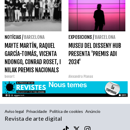
NOTÍCIAS
/
BARCELONA
EXPOSICIONS
/
BARCELONA
MAYTE MARTÍN, RAQUEL
MUSEU DEL DISSENY HUB
GARCÍA-TOMÁS, VICENTA
PRESENTA 'PREMIS ADI
NDONGO, CONRAD ROSET, I
2024'
NILAK PREMIS NACIONALS
bonart
Alexandra Planas
DE CULTURA 2024
Aviso legal
Privacidade
Política de cookies
Anúncio
Revista de arte digital