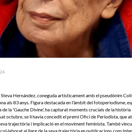
24
l Steva Hernández, coneguda artísticament amb el pseudònim Colit
na als 83 anys. Figura destacada en l'àmbit del fotoperiodisme, e
a de la 'Gauche Divine', ha capturat moments crucials de la història
at octubre, se li havia concedit el premi Ofici de Periodista, que at
 seva trajectòria i implicació en el moviment feminista. També vincu
col·laborat al llarg de la seva trajectòria en publicacions com Int