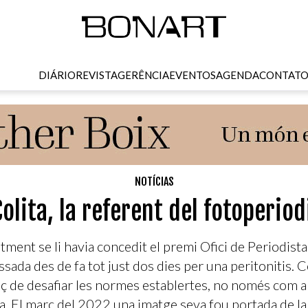
DIÁRIO
REVISTA
GERÊNCIA
EVENTOS
AGENDA
CONTAT
NOTÍCIAS
Colita, la referent del fotoperio
tment se li havia concedit el premi Ofici de Periodista
sada des de fa tot just dos dies per una peritonitis. Co
ç de desafiar les normes establertes, no només com a
a. El març del 2022 una imatge seva fou portada de la 