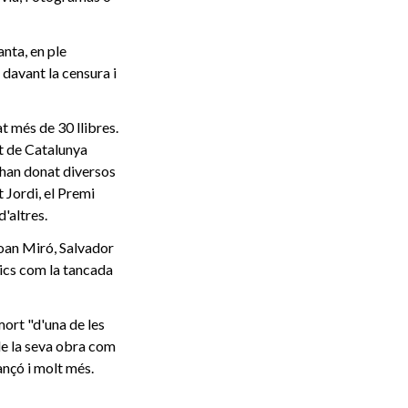
anta, en ple
 davant la censura i
t més de 30 llibres.
t de Catalunya
 han donat diversos
 Jordi, el Premi
d'altres.
oan Miró, Salvador
ics com la tancada
mort "d'una de les
 de la seva obra com
ançó i molt més.