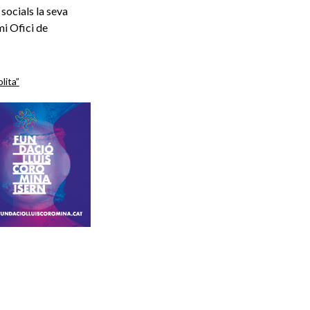
socials la seva
mi Ofici de
lita”