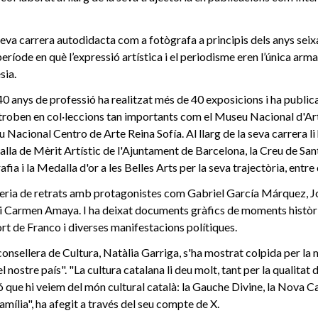
 seva carrera autodidacta com a fotògrafa a principis dels anys seix
eríode en què l’expressió artística i el periodisme eren l’única arma
sia.
40 anys de professió ha realitzat més de 40 exposicions i ha publica
 troben en col·leccions tan importants com el Museu Nacional d'Ar
acional Centro de Arte Reina Sofía. Al llarg de la seva carrera li
la de Mèrit Artístic de l'Ajuntament de Barcelona, la Creu de Sant
ia i la Medalla d'or a les Belles Arts per la seva trajectòria, entre 
leria de retrats amb protagonistes com Gabriel García Márquez, J
 i Carmen Amaya. I ha deixat documents gràfics de moments històr
rt de Franco i diverses manifestacions polítiques.
consellera de Cultura, Natàlia Garriga, s'ha mostrat colpida per la 
 nostre país". "La cultura catalana li deu molt, tant per la qualitat
ó que hi veiem del món cultural català: la Gauche Divine, la Nova C
amília", ha afegit a través del seu compte de X.