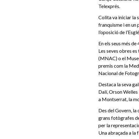
Telexprés.
Colita va iniciar la
franquisme i en un p
l’oposició de l’Esglé
En els seus més de 
Les seves obres es
(MNAC) o el Museu N
premis com la Medal
Nacional de Fotograf
Destaca la seva ga
Dalí, Orson Welles
a Montserrat, la mo
Des del Govern, la 
grans fotògrafes del
per la representaci
Una abraçada a la f