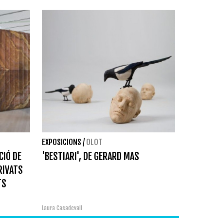
EXPOSICIONS
/
OLOT
CIÓ DE
'BESTIARI', DE GERARD MAS
RIVATS
TS
Laura Casadevall