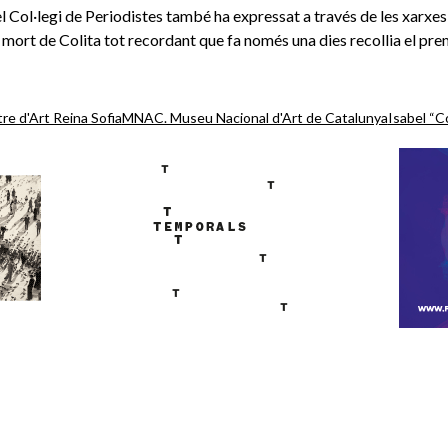
el Col·legi de Periodistes també ha expressat a través de les xarxes 
 mort de Colita tot recordant que fa només una dies recollia el pre
e d'Art Reina Sofia
MNAC. Museu Nacional d'Art de Catalunya
Isabel “Co