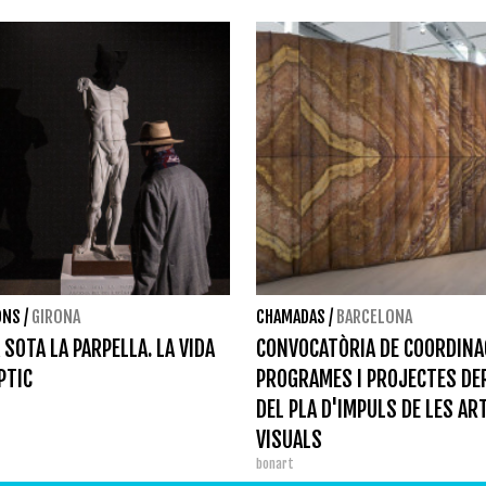
ONS
/
GIRONA
CHAMADAS
/
BARCELONA
 SOTA LA PARPELLA. LA VIDA
CONVOCATÒRIA DE COORDINA
PTIC
PROGRAMES I PROJECTES DE
DEL PLA D'IMPULS DE LES AR
VISUALS
bonart