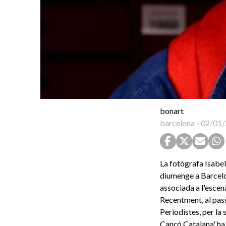
bonart
barcelona
-
02/01/
La fotògrafa Isabe
diumenge a Barcelo
associada a l'escen
Recentment, al pass
Periodistes, per la
Cançó Catalana' ha 