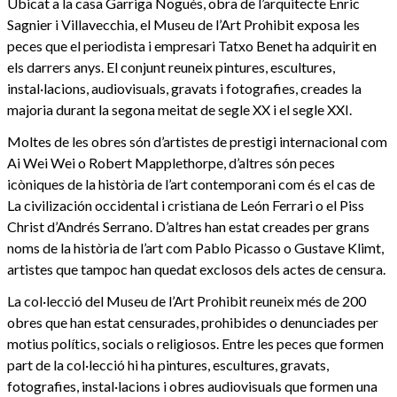
Ubicat a la casa Garriga Nogués, obra de l’arquitecte Enric
Sagnier i Villavecchia, el Museu de l’Art Prohibit exposa les
peces que el periodista i empresari Tatxo Benet ha adquirit en
els darrers anys. El conjunt reuneix pintures, escultures,
instal·lacions, audiovisuals, gravats i fotografies, creades la
majoria durant la segona meitat de segle XX i el segle XXI.
Moltes de les obres són d’artistes de prestigi internacional com
Ai Wei Wei o Robert Mapplethorpe, d’altres són peces
icòniques de la història de l’art contemporani com és el cas de
La civilización occidental i cristiana de León Ferrari o el Piss
Christ d’Andrés Serrano. D’altres han estat creades per grans
noms de la història de l’art com Pablo Picasso o Gustave Klimt,
artistes que tampoc han quedat exclosos dels actes de censura.
La col·lecció del Museu de l’Art Prohibit reuneix més de 200
obres que han estat censurades, prohibides o denunciades per
motius polítics, socials o religiosos. Entre les peces que formen
part de la col·lecció hi ha pintures, escultures, gravats,
fotografies, instal·lacions i obres audiovisuals que formen una