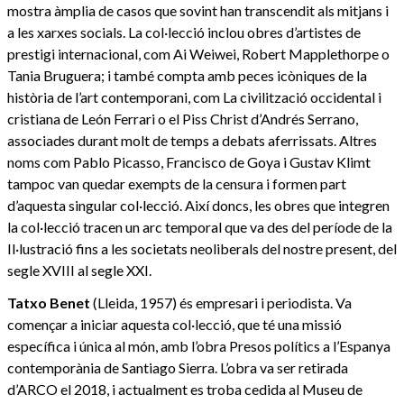
mostra àmplia de casos que sovint han transcendit als mitjans i
a les xarxes socials. La col·lecció inclou obres d’artistes de
prestigi internacional, com Ai Weiwei, Robert Mapplethorpe o
Tania Bruguera; i també compta amb peces icòniques de la
història de l’art contemporani, com La civilització occidental i
cristiana de León Ferrari o el Piss Christ d’Andrés Serrano,
associades durant molt de temps a debats aferrissats. Altres
noms com Pablo Picasso, Francisco de Goya i Gustav Klimt
tampoc van quedar exempts de la censura i formen part
d’aquesta singular col·lecció. Així doncs, les obres que integren
la col·lecció tracen un arc temporal que va des del període de la
Il·lustració fins a les societats neoliberals del nostre present, del
segle XVIII al segle XXI.
Tatxo Benet
(Lleida, 1957) és empresari i periodista. Va
començar a iniciar aquesta col·lecció, que té una missió
específica i única al món, amb l’obra Presos polítics a l’Espanya
contemporània de Santiago Sierra. L’obra va ser retirada
d’ARCO el 2018, i actualment es troba cedida al Museu de