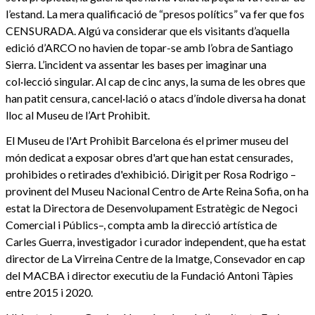
l’estand. La mera qualificació de “presos polítics” va fer que fos
CENSURADA. Algú va considerar que els visitants d’aquella
edició d’ARCO no havien de topar-se amb l’obra de Santiago
Sierra. L’incident va assentar les bases per imaginar una
col·lecció singular. Al cap de cinc anys, la suma de les obres que
han patit censura, cancel·lació o atacs d’índole diversa ha donat
lloc al Museu de l’Art Prohibit.
El Museu de l'Art Prohibit Barcelona és el primer museu del
món dedicat a exposar obres d'art que han estat censurades,
prohibides o retirades d'exhibició. Dirigit per Rosa Rodrigo –
provinent del Museu Nacional Centro de Arte Reina Sofia, on ha
estat la Directora de Desenvolupament Estratègic de Negoci
Comercial i Públics–, compta amb la direcció artística de
Carles Guerra, investigador i curador independent, que ha estat
director de La Virreina Centre de la Imatge, Consevador en cap
del MACBA i director executiu de la Fundació Antoni Tàpies
entre 2015 i 2020.