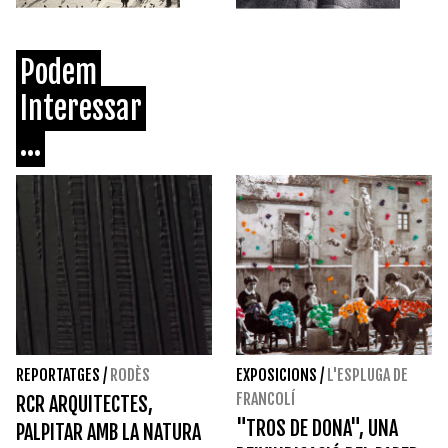
Podem
Interessar
...
REPORTATGES
/
RODÈS
EXPOSICIONS
/
L'ESPLUGA DE
FRANCOLÍ
RCR ARQUITECTES,
"TROS DE DONA", UNA
PALPITAR AMB LA NATURA