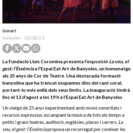
bonart
banyoles
-
02/08/23
La Fundació Lluís Coromina presenta l’exposició
La veu, el
gest: l’Essència
a l'Espai Eat Art de Banyoles, un homenatge
als 25 anys de Cor de Teatre. Una destacada formació
banyolina que ha trencat esquemes dins del cant coral,
portant-lo més enllà dels seus límits. La inauguració tindrà
lloc el 12 d'agost a les 19 h a l'Espai Eat Art de Banyoles
Un viatge de 25 anys experimentant amb noves sonoritats i
recursos expressius, escampant la música de tots els temps a
petits i grans teatres, auditoris, esglésies, places i carrers.
La
veu, el gest:
l'Essència
proposa un recorregut per conèixer les