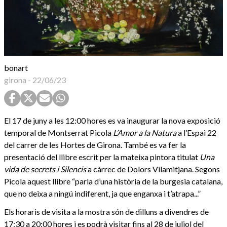
bonart
girona
-
22/06/23
El 17 de juny a les 12:00 hores es va inaugurar la nova exposició
temporal de Montserrat Picola
L’Amor a la Natura
a l’Espai 22
del carrer de les Hortes de Girona. També es va fer la
presentació del llibre escrit per la mateixa pintora titulat
Una
vida de secrets i Silencis
a càrrec de Dolors Vilamitjana. Segons
Picola aquest llibre “parla d’una història de la burgesia catalana,
que no deixa a ningú indiferent, ja que enganxa i t’atrapa...”
Els horaris de visita a la mostra són de dilluns a divendres de
17:30 a 20:00 hores i es podrà visitar fins al 28 de juliol del