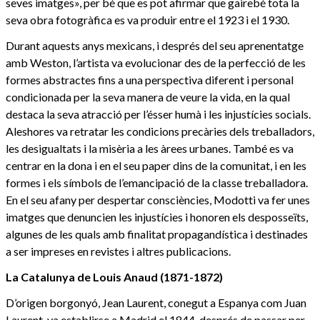
seves imatges», per bé que es pot afirmar que gairebé tota la
seva obra fotogràfica es va produir entre el 1923 i el 1930.
Durant aquests anys mexicans, i després del seu aprenentatge
amb Weston, l’artista va evolucionar des de la perfecció de les
formes abstractes fins a una perspectiva diferent i personal
condicionada per la seva manera de veure la vida, en la qual
destaca la seva atracció per l’ésser humà i les injustícies socials.
Aleshores va retratar les condicions precàries dels treballadors,
les desigualtats i la misèria a les àrees urbanes. També es va
centrar en la dona i en el seu paper dins de la comunitat, i en les
formes i els símbols de l’emancipació de la classe treballadora.
En el seu afany per despertar consciències, Modotti va fer unes
imatges que denuncien les injustícies i honoren els desposseïts,
algunes de les quals amb finalitat propagandística i destinades
a ser impreses en revistes i altres publicacions.
La Catalunya de Louis Anaud (1871-1872)
D’origen borgonyó, Jean Laurent, conegut a Espanya com Juan
Laurent, va establirse a Madrid el 1844, després de passar per