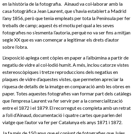
en la història de la fotografia. Ainaud va col·laborar amb la
casa fotogràfica Jean Laurent, que s’havia establert a Madrid
l’any 1856, però que tenia empleats per tota la Península per fer
treballs de camp; aquest és el motiu pel qual a les seves
fotografies no s’esmenta l’autoria, perquè no va ser fins a mitjan
segle XX que es van començar a legitimar els drets d’autor
sobre l’obra.
L’exposició aplega cent còpies en paper a l’albúmina a partir de
negatiu de vidre al col·lodió humit. A més, inclou catorze vistes
estereoscòpiques i tretze reproduccions dels negatius en
plaques de vidre d’aquestes vistes, que permeten apreciar la
riquesa de detalls de la imatge en comparació amb les obres en
paper. Totes aquestes fotografies van formar part dels catàlegs
que l’empresa Laurent va fer servir per a la comercialització
entre el 1872 i el 1879. El recorregut es completa amb un retrat
a l’oli d’Ainaud, documentació i quatre cartes que parlen del
viatge que l’autor va fer per Catalunya els anys 1871 i 1872.
Ja fa més de 150 anys que el conjunt de fotografies que Jules