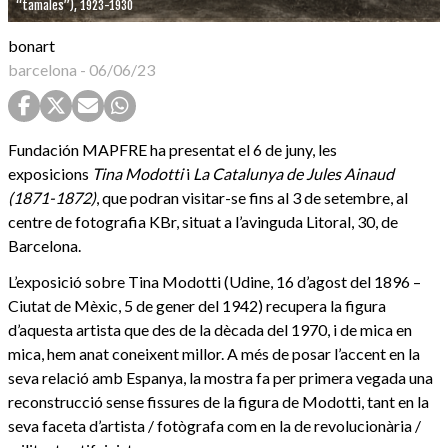
“tamales”), 1923-1930
bonart
barcelona
-
06/06/23
Fundación MAPFRE ha presentat el 6 de juny, les
exposicions
Tina Modotti
i
La Catalunya de Jules Ainaud
(1871-1872)
, que podran visitar-se fins al 3 de setembre, al
centre de fotografia KBr, situat a l’avinguda Litoral, 30, de
Barcelona.
L’exposició sobre Tina Modotti (Udine, 16 d’agost del 1896 –
Ciutat de Mèxic, 5 de gener del 1942) recupera la figura
d’aquesta artista que des de la dècada del 1970, i de mica en
mica, hem anat coneixent millor. A més de posar l’accent en la
seva relació amb Espanya, la mostra fa per primera vegada una
reconstrucció sense fissures de la figura de Modotti, tant en la
seva faceta d’artista / fotògrafa com en la de revolucionària /