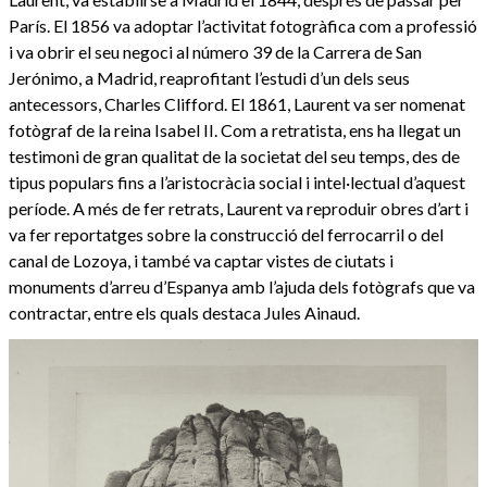
París. El 1856 va adoptar l’activitat fotogràfica com a professió
i va obrir el seu negoci al número 39 de la Carrera de San
Jerónimo, a Madrid, reaprofitant l’estudi d’un dels seus
antecessors, Charles Clifford. El 1861, Laurent va ser nomenat
fotògraf de la reina Isabel II. Com a retratista, ens ha llegat un
testimoni de gran qualitat de la societat del seu temps, des de
tipus populars fins a l’aristocràcia social i intel·lectual d’aquest
període. A més de fer retrats, Laurent va reproduir obres d’art i
va fer reportatges sobre la construcció del ferrocarril o del
canal de Lozoya, i també va captar vistes de ciutats i
monuments d’arreu d’Espanya amb l’ajuda dels fotògrafs que va
contractar, entre els quals destaca Jules Ainaud.