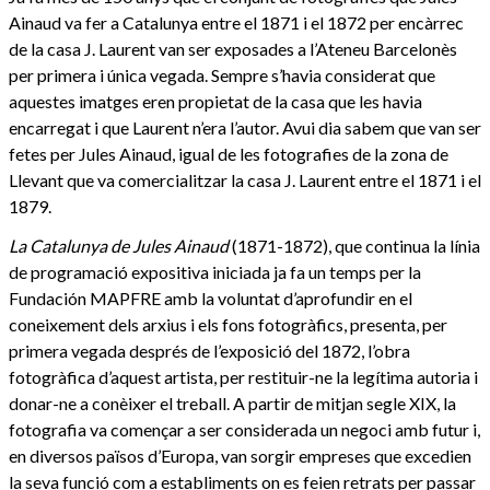
Ainaud va fer a Catalunya entre el 1871 i el 1872 per encàrrec
de la casa J. Laurent van ser exposades a l’Ateneu Barcelonès
per primera i única vegada. Sempre s’havia considerat que
aquestes imatges eren propietat de la casa que les havia
encarregat i que Laurent n’era l’autor. Avui dia sabem que van ser
fetes per Jules Ainaud, igual de les fotografies de la zona de
Llevant que va comercialitzar la casa J. Laurent entre el 1871 i el
1879.
La Catalunya de Jules Ainaud
(1871-1872), que continua la línia
de programació expositiva iniciada ja fa un temps per la
Fundación MAPFRE amb la voluntat d’aprofundir en el
coneixement dels arxius i els fons fotogràfics, presenta, per
primera vegada després de l’exposició del 1872, l’obra
fotogràfica d’aquest artista, per restituir-ne la legítima autoria i
donar-ne a conèixer el treball. A partir de mitjan segle XIX, la
fotografia va començar a ser considerada un negoci amb futur i,
en diversos països d’Europa, van sorgir empreses que excedien
la seva funció com a establiments on es feien retrats per passar